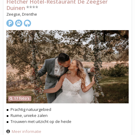
Fletcher Hotel-Restaurant De Zeegser
Duinen
****
Zeegse, Drenthe
17 foto's
Prachtig natuurgebied
Ruime, unieke zalen
Trouwen met uitzicht op de heide
Meer informatie