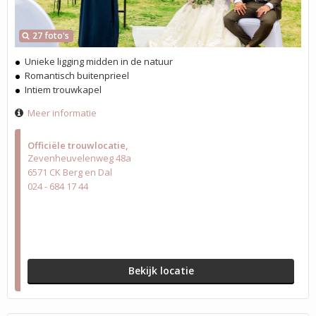
27 foto's
Unieke ligging midden in de natuur
Romantisch buitenprieel
Intiem trouwkapel
Meer informatie
Officiële trouwlocatie
Zevenheuvelenweg 48a
6571 CK Berg en Dal
024 - 684 17 44
Bekijk locatie