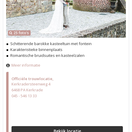
25 foto's
Schitterende barokke kasteeltuin met fontein
Karakteristieke binnenplaats
Romantische bruidsuites en kasteelzalen
Meer informatie
Officiële trouwlocatie
Kerkradersteenweg 4
6468 PA Kerkrade
045 - 546 13 33
Bekijk locatie