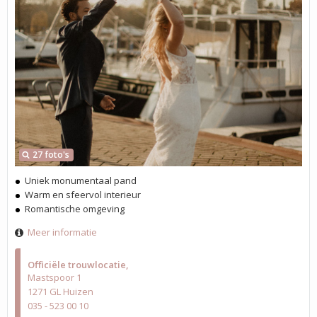
27 foto's
Uniek monumentaal pand
Warm en sfeervol interieur
Romantische omgeving
Meer informatie
Officiële trouwlocatie
Mastspoor 1
1271 GL Huizen
035 - 523 00 10