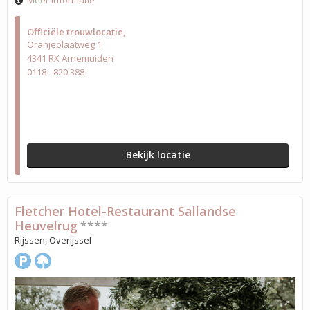
Meer informatie
Officiële trouwlocatie
Oranjeplaatweg 1
4341 RX Arnemuiden
0118 - 820 388
Bekijk locatie
Fletcher Hotel-Restaurant Sallandse
Heuvelrug
****
Rijssen, Overijssel