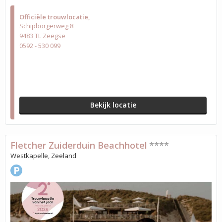
Officiële trouwlocatie
Schipborgerweg 8
9483 TL Zeegse
0592 - 530 099
Bekijk locatie
Fletcher Zuiderduin Beachhotel
****
Westkapelle, Zeeland