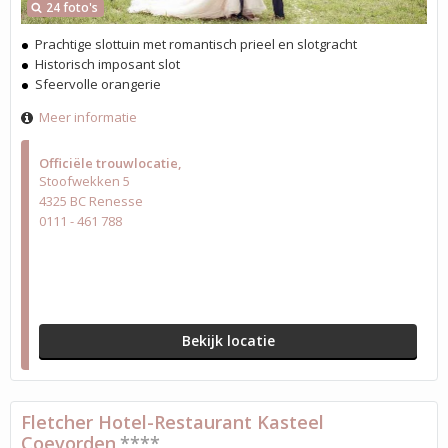
24 foto's
Prachtige slottuin met romantisch prieel en slotgracht
Historisch imposant slot
Sfeervolle orangerie
Meer informatie
Officiële trouwlocatie
Stoofwekken 5
4325 BC Renesse
0111 - 461 788
Bekijk locatie
Fletcher Hotel-Restaurant Kasteel
Coevorden
****