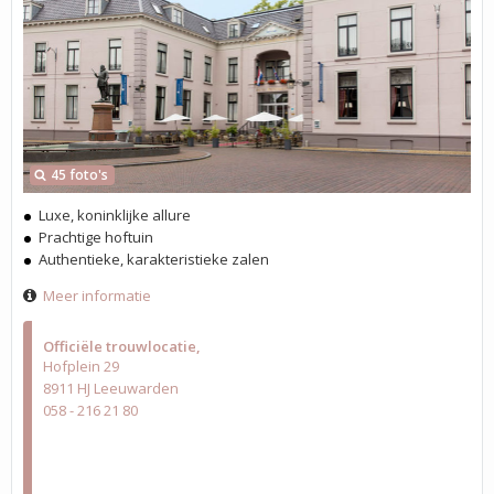
45 foto's
Luxe, koninklijke allure
Prachtige hoftuin
Authentieke, karakteristieke zalen
Meer informatie
Officiële trouwlocatie
Hofplein 29
8911 HJ Leeuwarden
058 - 216 21 80