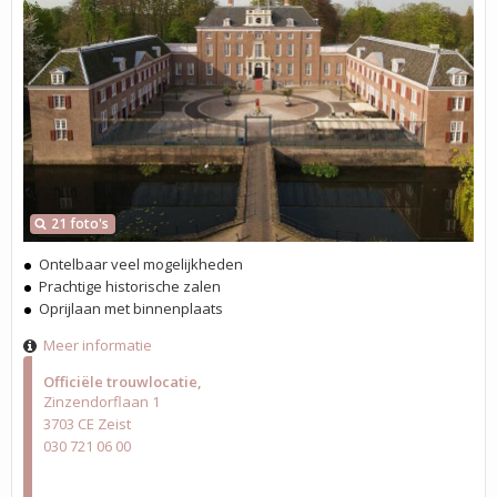
21 foto's
Ontelbaar veel mogelijkheden
Prachtige historische zalen
Oprijlaan met binnenplaats
Meer informatie
Officiële trouwlocatie
Zinzendorflaan 1
3703 CE Zeist
030 721 06 00