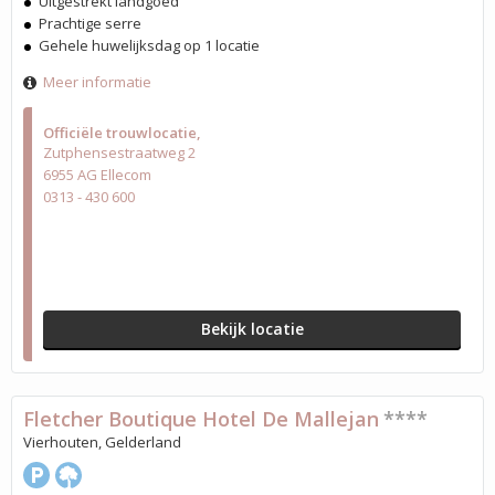
Uitgestrekt landgoed
Prachtige serre
Gehele huwelijksdag op 1 locatie
Meer informatie
Officiële trouwlocatie
Zutphensestraatweg 2
6955 AG Ellecom
0313 - 430 600
Bekijk locatie
Fletcher Boutique Hotel De Mallejan
****
Vierhouten, Gelderland