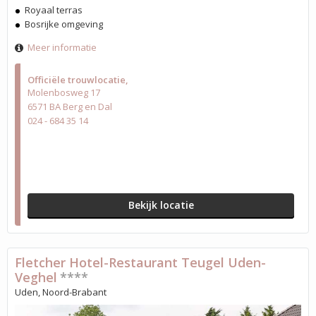
Royaal terras
Bosrijke omgeving
Meer informatie
Officiële trouwlocatie
Molenbosweg 17
6571 BA Berg en Dal
024 - 684 35 14
Bekijk locatie
Fletcher Hotel-Restaurant Teugel Uden-
Veghel
****
Uden, Noord-Brabant