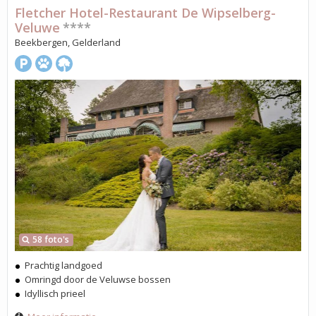
Fletcher Hotel-Restaurant De Wipselberg-
Veluwe
****
Beekbergen, Gelderland
58 foto's
Prachtig landgoed
Omringd door de Veluwse bossen
Idyllisch prieel