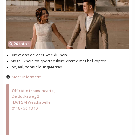
26 foto's
Direct aan de Zeeuwse duinen
Mogelijkheid tot spectaculaire entree met helikopter
Royaal, zonnig loungeterras
Meer informatie
Officiële trouwlocatie
De Bucksweg 2
4361 SM Westkapelle
0118 - 56 18 10