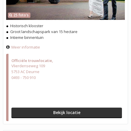
25 foto's
Historisch klooster
Groot landschapspark van 15 hectare
Intieme binnentuin
Meer informatie
Officiële trouwlocatie
Vlierdenseweg 109
5753 AC Deurne
0493 - 750 910
Bekijk locatie