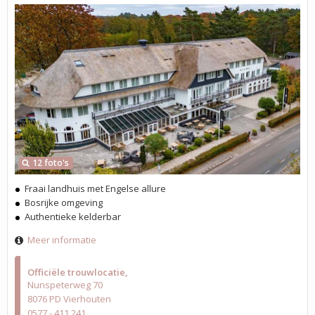
12 foto's
Fraai landhuis met Engelse allure
Bosrijke omgeving
Authentieke kelderbar
Meer informatie
Officiële trouwlocatie
Nunspeterweg 70
8076 PD Vierhouten
0577 - 411 241