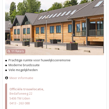
11 foto's
Prachtige ruimte voor huwelijksceremonie
Moderne bruidssuite
Vele mogelijkheden
Meer informatie
Officiële trouwlocatie
Bedafseweg 22
5406 TM Uden
0413 - 263 088