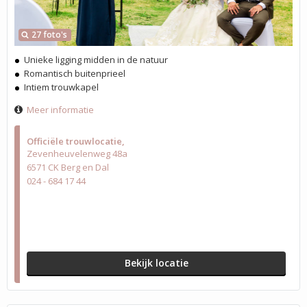
27 foto's
Unieke ligging midden in de natuur
Romantisch buitenprieel
Intiem trouwkapel
Meer informatie
Officiële trouwlocatie
Zevenheuvelenweg 48a
6571 CK Berg en Dal
024 - 684 17 44
Bekijk locatie