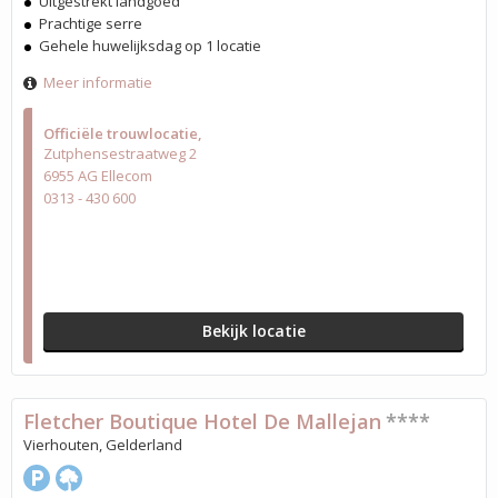
Uitgestrekt landgoed
Prachtige serre
Gehele huwelijksdag op 1 locatie
Meer informatie
Officiële trouwlocatie
Zutphensestraatweg 2
6955 AG Ellecom
0313 - 430 600
Bekijk locatie
Fletcher Boutique Hotel De Mallejan
****
Vierhouten, Gelderland