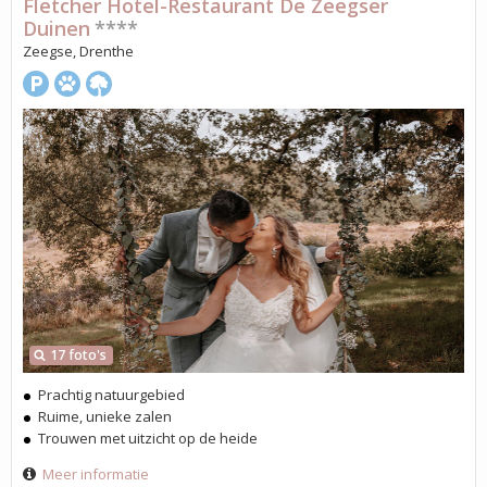
Fletcher Hotel-Restaurant De Zeegser
Duinen
****
Zeegse, Drenthe
17 foto's
Prachtig natuurgebied
Ruime, unieke zalen
Trouwen met uitzicht op de heide
Meer informatie