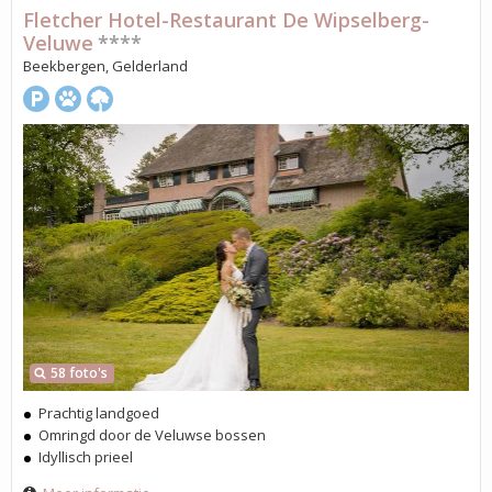
Fletcher Hotel-Restaurant De Wipselberg-
Veluwe
****
Beekbergen, Gelderland
58 foto's
Prachtig landgoed
Omringd door de Veluwse bossen
Idyllisch prieel