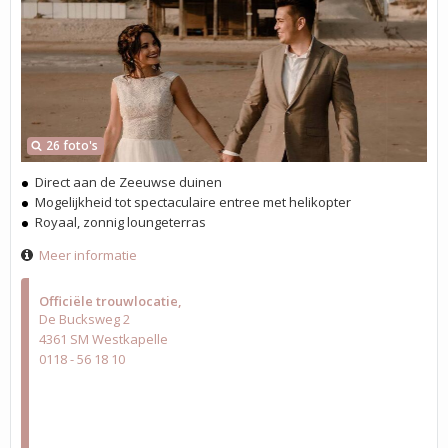
26 foto's
Direct aan de Zeeuwse duinen
Mogelijkheid tot spectaculaire entree met helikopter
Royaal, zonnig loungeterras
Meer informatie
Officiële trouwlocatie
De Bucksweg 2
4361 SM Westkapelle
0118 - 56 18 10