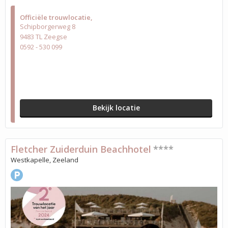
Officiële trouwlocatie
Schipborgerweg 8
9483 TL Zeegse
0592 - 530 099
Bekijk locatie
Fletcher Zuiderduin Beachhotel
****
Westkapelle, Zeeland