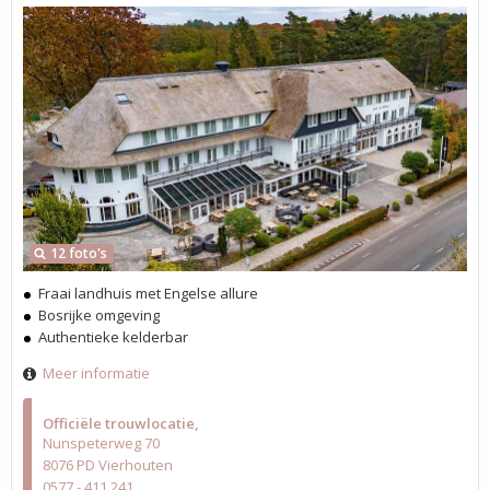
12 foto's
Fraai landhuis met Engelse allure
Bosrijke omgeving
Authentieke kelderbar
Meer informatie
Officiële trouwlocatie
Nunspeterweg 70
8076 PD Vierhouten
0577 - 411 241