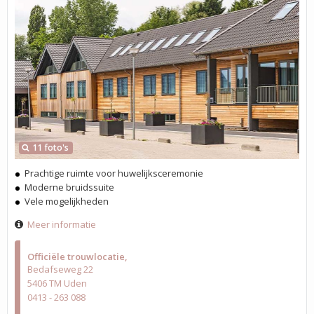
11 foto's
Prachtige ruimte voor huwelijksceremonie
Moderne bruidssuite
Vele mogelijkheden
Meer informatie
Officiële trouwlocatie
Bedafseweg 22
5406 TM Uden
0413 - 263 088