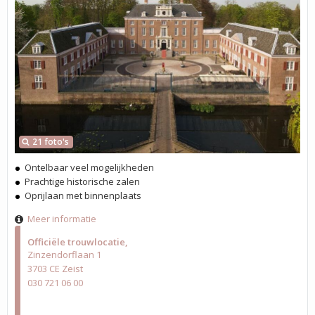
21 foto's
Ontelbaar veel mogelijkheden
Prachtige historische zalen
Oprijlaan met binnenplaats
Meer informatie
Officiële trouwlocatie
Zinzendorflaan 1
3703 CE Zeist
030 721 06 00