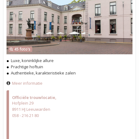
45 foto's
Luxe, koninklijke allure
Prachtige hoftuin
Authentieke, karakteristieke zalen
Meer informatie
Officiële trouwlocatie
Hofplein 29
8911 HJ Leeuwarden
058 - 216 21 80