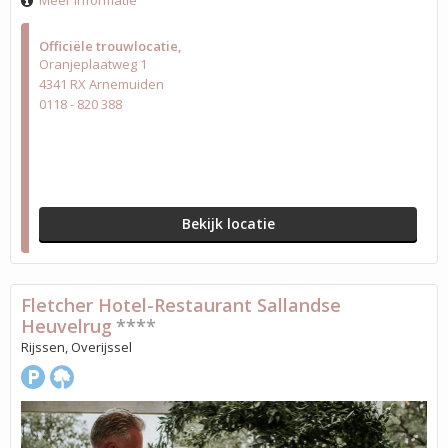
Meer informatie
Officiële trouwlocatie
Oranjeplaatweg 1
4341 RX Arnemuiden
0118 - 820 388
Bekijk locatie
Fletcher Hotel-Restaurant Sallandse
Heuvelrug
****
Rijssen, Overijssel