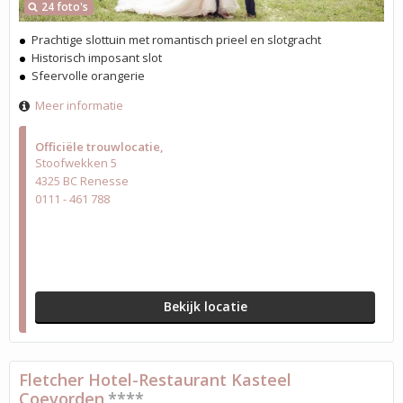
24 foto's
Prachtige slottuin met romantisch prieel en slotgracht
Historisch imposant slot
Sfeervolle orangerie
Meer informatie
Officiële trouwlocatie
Stoofwekken 5
4325 BC Renesse
0111 - 461 788
Bekijk locatie
Fletcher Hotel-Restaurant Kasteel
Coevorden
****