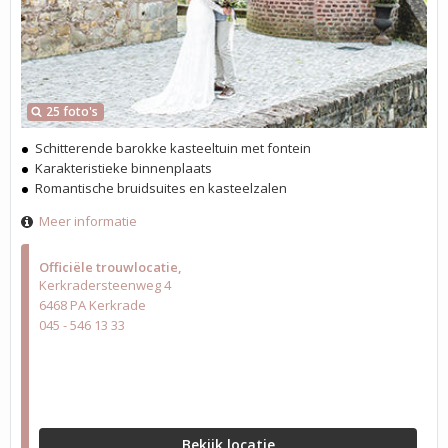
25 foto's
Schitterende barokke kasteeltuin met fontein
Karakteristieke binnenplaats
Romantische bruidsuites en kasteelzalen
Meer informatie
Officiële trouwlocatie
Kerkradersteenweg 4
6468 PA Kerkrade
045 - 546 13 33
Bekijk locatie