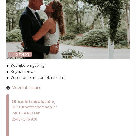
19 foto's
Bosrijke omgeving
Royaal terras
Ceremonie met uniek uitzicht
Meer informatie
Officiële trouwlocatie
Burg. Knottenbeltlaan 77
7461 PA Rijssen
0548 - 516 900