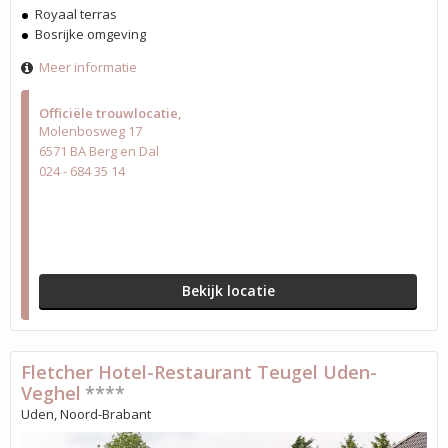
Royaal terras
Bosrijke omgeving
Meer informatie
Officiële trouwlocatie
Molenbosweg 17
6571 BA Berg en Dal
024 - 684 35 14
Bekijk locatie
Fletcher Hotel-Restaurant Teugel Uden-
Veghel
****
Uden, Noord-Brabant