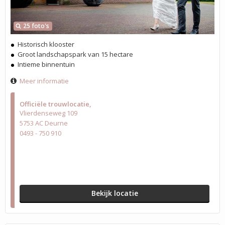
25 foto's
Historisch klooster
Groot landschapspark van 15 hectare
Intieme binnentuin
Meer informatie
Officiële trouwlocatie
Vlierdenseweg 109
5753 AC Deurne
0493 - 750 910
Bekijk locatie