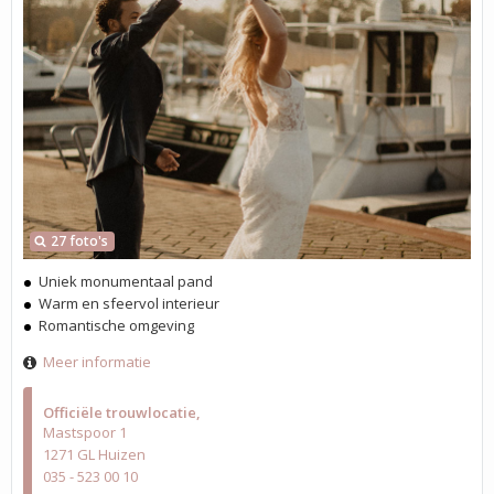
27 foto's
Uniek monumentaal pand
Warm en sfeervol interieur
Romantische omgeving
Meer informatie
Officiële trouwlocatie
Mastspoor 1
1271 GL Huizen
035 - 523 00 10