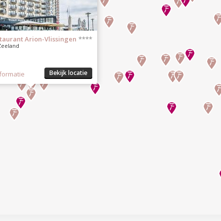
taurant Arion-Vlissingen
****
 Zeeland
Bekijk locatie
formatie