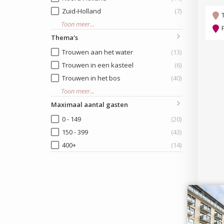
Zuid-Holland
(7)
Toon meer...
Thema's
Trouwen aan het water
(13)
Trouwen in een kasteel
(6)
Trouwen in het bos
(40)
Toon meer...
Maximaal aantal gasten
0 - 149
(20)
150 - 399
(43)
400+
(14)