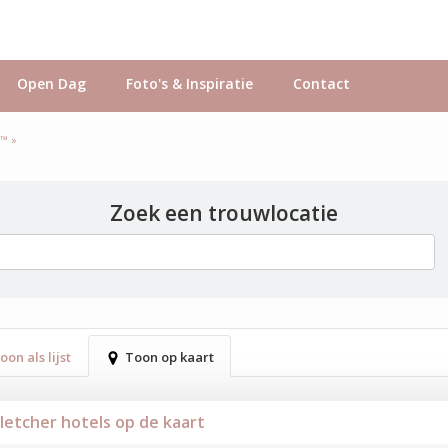
Open Dag
Foto's & Inspiratie
Contact
s™ »
Zoek een trouwlocatie
oon als lijst
Toon op kaart
Fletcher hotels op de kaart