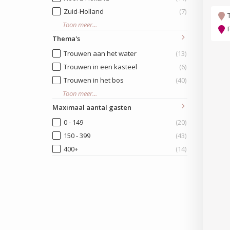
Zuid-Holland
(7)
Toon meer...
Thema's
Trouwen aan het water
(13)
Trouwen in een kasteel
(6)
Trouwen in het bos
(40)
Toon meer...
Maximaal aantal gasten
0 - 149
(20)
150 - 399
(43)
400+
(14)