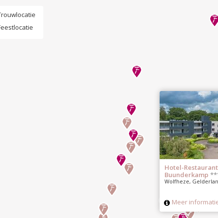
Trouwlocatie
Feestlocatie
Hotel-Restaurant
Buunderkamp
**
Wolfheze, Gelderla
Meer informati