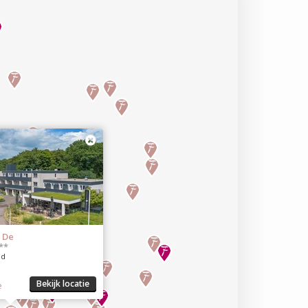
 De
**
nd
Bekijk locatie
e