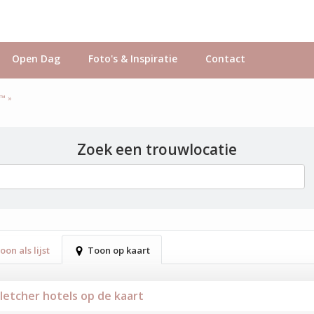
Open Dag
Foto's & Inspiratie
Contact
s™ »
Zoek een trouwlocatie
oon als lijst
Toon op kaart
Fletcher hotels op de kaart