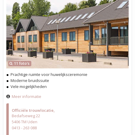
11 foto's
Prachtige ruimte voor huwelijksceremonie
Moderne bruidssuite
Vele mogelijkheden
Meer informatie
Officiële trouwlocatie
Bedafseweg 22
5406 TM Uden
0413 - 263 088