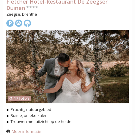
Fletcher Hotel-Restaurant De Zeegser
Duinen
****
Zeegse, Drenthe
17 foto's
Prachtig natuurgebied
Ruime, unieke zalen
Trouwen met uitzicht op de heide
Meer informatie