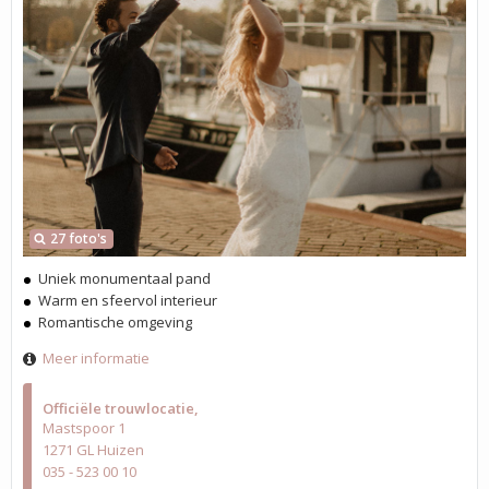
27 foto's
Uniek monumentaal pand
Warm en sfeervol interieur
Romantische omgeving
Meer informatie
Officiële trouwlocatie
Mastspoor 1
1271 GL Huizen
035 - 523 00 10