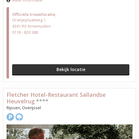
Meer informatie
Officiële trouwlocatie
Oranjeplaatweg 1
4341 RX Arnemuiden
0118 - 820 388
Bekijk locatie
Fletcher Hotel-Restaurant Sallandse
Heuvelrug
****
Rijssen, Overijssel