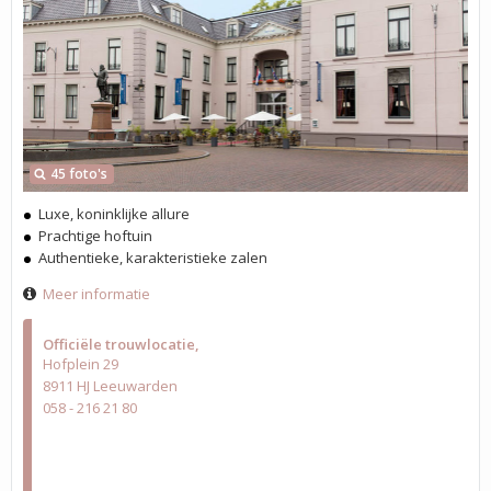
45 foto's
Luxe, koninklijke allure
Prachtige hoftuin
Authentieke, karakteristieke zalen
Meer informatie
Officiële trouwlocatie
Hofplein 29
8911 HJ Leeuwarden
058 - 216 21 80