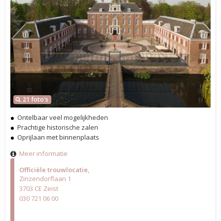
21 foto's
Ontelbaar veel mogelijkheden
Prachtige historische zalen
Oprijlaan met binnenplaats
Meer informatie
Officiële trouwlocatie
Zinzendorflaan 1
3703 CE Zeist
030 721 06 00