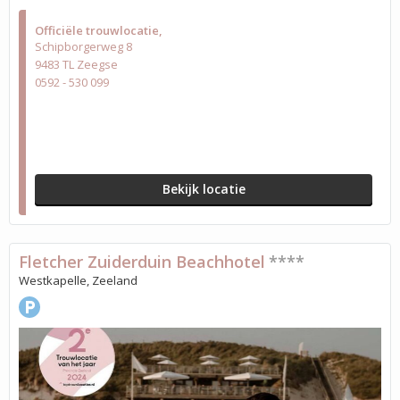
Officiële trouwlocatie
Schipborgerweg 8
9483 TL Zeegse
0592 - 530 099
Bekijk locatie
Fletcher Zuiderduin Beachhotel
****
Westkapelle, Zeeland