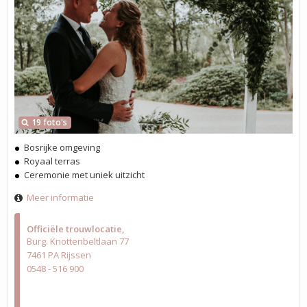
19 foto's
Bosrijke omgeving
Royaal terras
Ceremonie met uniek uitzicht
Meer informatie
Officiële trouwlocatie
Burg. Knottenbeltlaan 77
7461 PA Rijssen
0548 - 516 900