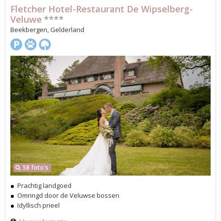
Fletcher Hotel-Restaurant De Wipselberg-
Veluwe
****
Beekbergen, Gelderland
58 foto's
Prachtig landgoed
Omringd door de Veluwse bossen
Idyllisch prieel