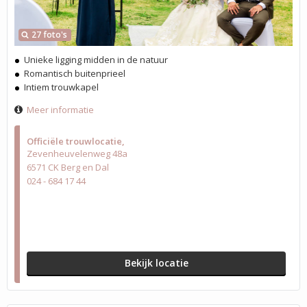
27 foto's
Unieke ligging midden in de natuur
Romantisch buitenprieel
Intiem trouwkapel
Meer informatie
Officiële trouwlocatie
Zevenheuvelenweg 48a
6571 CK Berg en Dal
024 - 684 17 44
Bekijk locatie