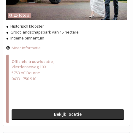
25 foto's
Historisch klooster
Groot landschapspark van 15 hectare
Intieme binnentuin
Meer informatie
Officiële trouwlocatie
Vlierdenseweg 109
5753 AC Deurne
0493 - 750 910
Bekijk locatie