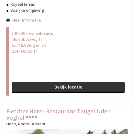
Royaal terras
Bosrijke omgeving
Meer informatie
Officiële trouwlocatie
Molenbosweg 17
6571 BA Berg en Dal
024 - 684 35 14
Bekijk locatie
Fletcher Hotel-Restaurant Teugel Uden-
Veghel
****
Uden, Noord-Brabant