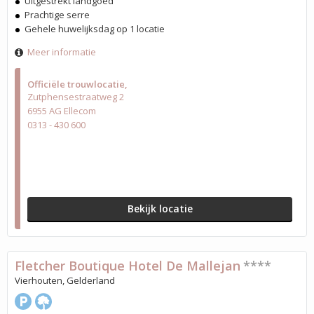
Uitgestrekt landgoed
Prachtige serre
Gehele huwelijksdag op 1 locatie
Meer informatie
Officiële trouwlocatie
Zutphensestraatweg 2
6955 AG Ellecom
0313 - 430 600
Bekijk locatie
Fletcher Boutique Hotel De Mallejan
****
Vierhouten, Gelderland