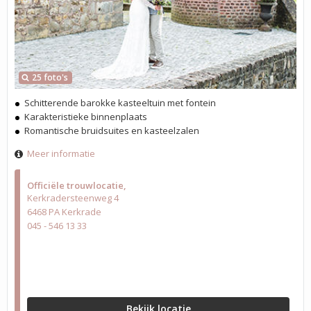
25 foto's
Schitterende barokke kasteeltuin met fontein
Karakteristieke binnenplaats
Romantische bruidsuites en kasteelzalen
Meer informatie
Officiële trouwlocatie
Kerkradersteenweg 4
6468 PA Kerkrade
045 - 546 13 33
Bekijk locatie