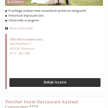
24 foto's
Prachtige slottuin met romantisch prieel en slotgracht
Historisch imposant slot
Sfeervolle orangerie
Meer informatie
Officiële trouwlocatie
Stoofwekken 5
4325 BC Renesse
0111 - 461 788
Bekijk locatie
Fletcher Hotel-Restaurant Kasteel
Coevorden
****