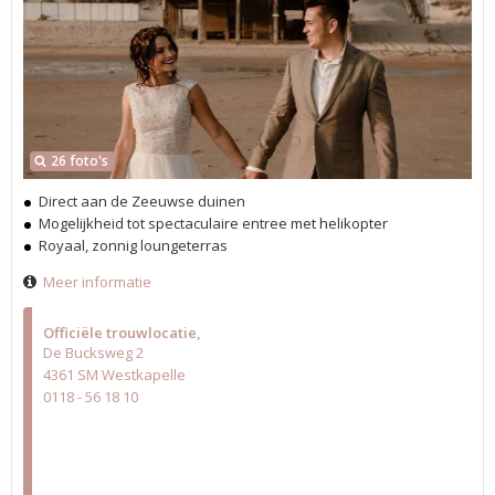
26 foto's
Direct aan de Zeeuwse duinen
Mogelijkheid tot spectaculaire entree met helikopter
Royaal, zonnig loungeterras
Meer informatie
Officiële trouwlocatie
De Bucksweg 2
4361 SM Westkapelle
0118 - 56 18 10