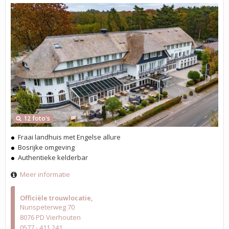
12 foto's
Fraai landhuis met Engelse allure
Bosrijke omgeving
Authentieke kelderbar
Meer informatie
Officiële trouwlocatie
Nunspeterweg 70
8076 PD Vierhouten
0577 - 411 241