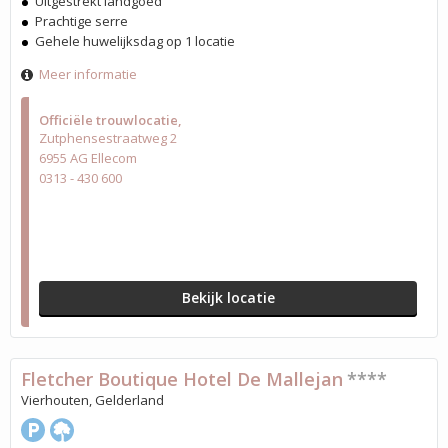
Uitgestrekt landgoed
Prachtige serre
Gehele huwelijksdag op 1 locatie
Meer informatie
Officiële trouwlocatie
Zutphensestraatweg 2
6955 AG Ellecom
0313 - 430 600
Bekijk locatie
Fletcher Boutique Hotel De Mallejan
****
Vierhouten, Gelderland