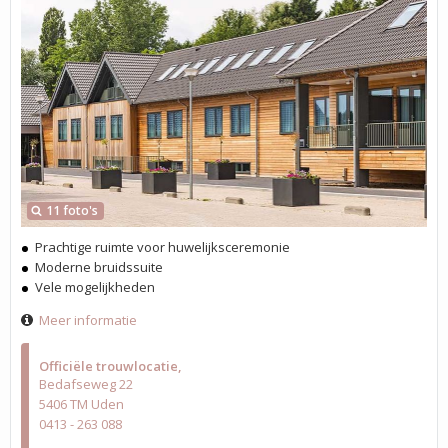
11 foto's
Prachtige ruimte voor huwelijksceremonie
Moderne bruidssuite
Vele mogelijkheden
Meer informatie
Officiële trouwlocatie
Bedafseweg 22
5406 TM Uden
0413 - 263 088