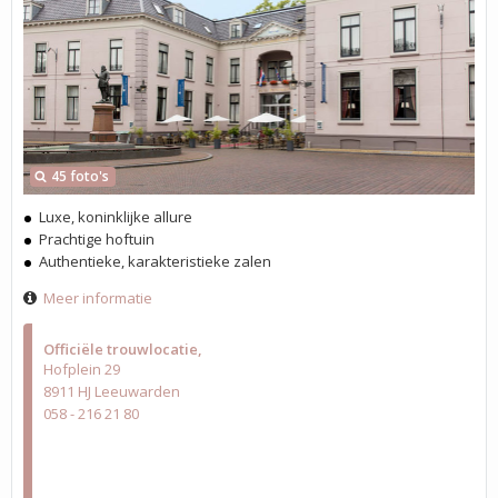
45 foto's
Luxe, koninklijke allure
Prachtige hoftuin
Authentieke, karakteristieke zalen
Meer informatie
Officiële trouwlocatie
Hofplein 29
8911 HJ Leeuwarden
058 - 216 21 80