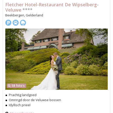
Fletcher Hotel-Restaurant De Wipselberg-
Veluwe
****
Beekbergen, Gelderland
58 foto's
Prachtig landgoed
Omringd door de Veluwse bossen
Idyllisch prieel