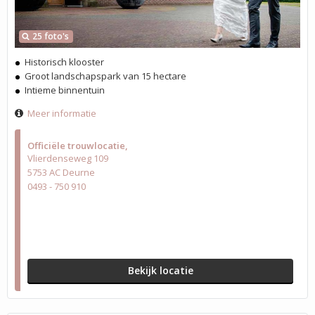
25 foto's
Historisch klooster
Groot landschapspark van 15 hectare
Intieme binnentuin
Meer informatie
Officiële trouwlocatie
Vlierdenseweg 109
5753 AC Deurne
0493 - 750 910
Bekijk locatie