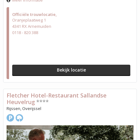
Meer informatie
Officiële trouwlocatie
Oranjeplaatweg 1
4341 RX Arnemuiden
0118 - 820 388
Bekijk locatie
Fletcher Hotel-Restaurant Sallandse
Heuvelrug
****
Rijssen, Overijssel