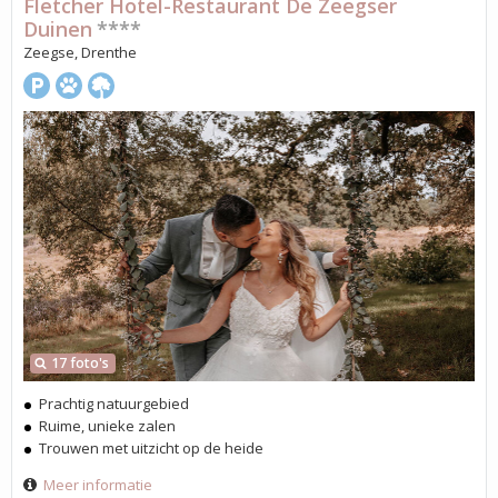
Fletcher Hotel-Restaurant De Zeegser
Duinen
****
Zeegse, Drenthe
17 foto's
Prachtig natuurgebied
Ruime, unieke zalen
Trouwen met uitzicht op de heide
Meer informatie