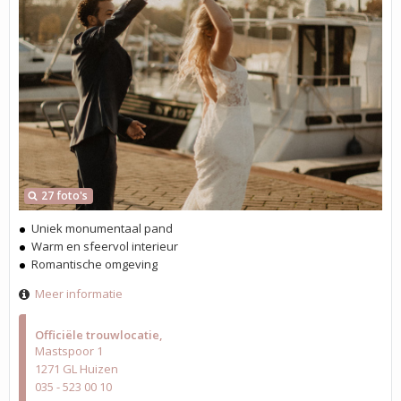
27 foto's
Uniek monumentaal pand
Warm en sfeervol interieur
Romantische omgeving
Meer informatie
Officiële trouwlocatie
Mastspoor 1
1271 GL Huizen
035 - 523 00 10