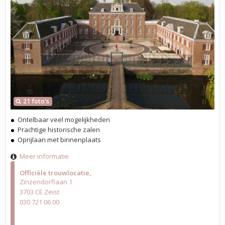
21 foto's
Ontelbaar veel mogelijkheden
Prachtige historische zalen
Oprijlaan met binnenplaats
Meer informatie
Officiële trouwlocatie
Zinzendorflaan 1
3703 CE Zeist
030 721 06 00