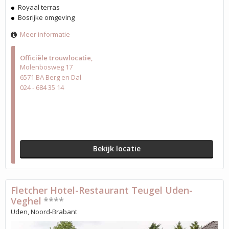
Royaal terras
Bosrijke omgeving
Meer informatie
Officiële trouwlocatie
Molenbosweg 17
6571 BA Berg en Dal
024 - 684 35 14
Bekijk locatie
Fletcher Hotel-Restaurant Teugel Uden-
Veghel
****
Uden, Noord-Brabant