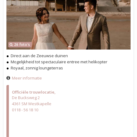
26 foto's
Direct aan de Zeeuwse duinen
Mogelijkheid tot spectaculaire entree met helikopter
Royaal, zonnig loungeterras
Meer informatie
Officiële trouwlocatie
De Bucksweg 2
4361 SM Westkapelle
0118 - 56 18 10