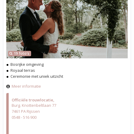
19 foto's
Bosrijke omgeving
Royaal terras
Ceremonie met uniek uitzicht
Meer informatie
Officiële trouwlocatie
Burg. Knottenbeltlaan 77
7461 PA Rijssen
0548 - 516 900