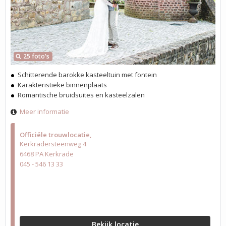
25 foto's
Schitterende barokke kasteeltuin met fontein
Karakteristieke binnenplaats
Romantische bruidsuites en kasteelzalen
Meer informatie
Officiële trouwlocatie
Kerkradersteenweg 4
6468 PA Kerkrade
045 - 546 13 33
Bekijk locatie