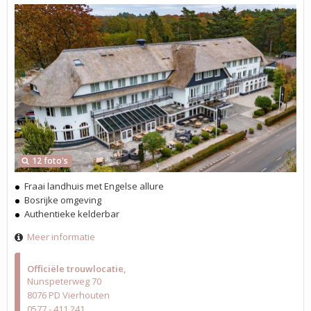
12 foto's
Fraai landhuis met Engelse allure
Bosrijke omgeving
Authentieke kelderbar
Meer informatie
Officiële trouwlocatie
Nunspeterweg 70
8076 PD Vierhouten
0577 - 411 241