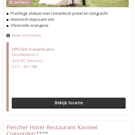
24 foto's
Prachtige slottuin met romantisch prieel en slotgracht
Historisch imposant slot
Sfeervolle orangerie
Meer informatie
Officiële trouwlocatie
Stoofwekken 5
4325 BC Renesse
0111 - 461 788
Bekijk locatie
Fletcher Hotel-Restaurant Kasteel
Coevorden
****