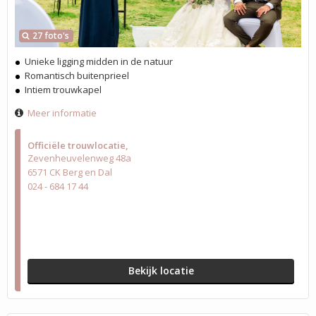
27 foto's
Unieke ligging midden in de natuur
Romantisch buitenprieel
Intiem trouwkapel
Meer informatie
Officiële trouwlocatie
Zevenheuvelenweg 48a
6571 CK Berg en Dal
024 - 684 17 44
Bekijk locatie