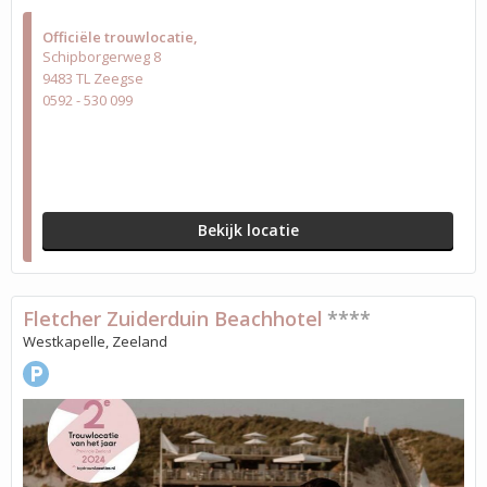
Officiële trouwlocatie
Schipborgerweg 8
9483 TL Zeegse
0592 - 530 099
Bekijk locatie
Fletcher Zuiderduin Beachhotel
****
Westkapelle, Zeeland