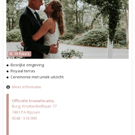
19 foto's
Bosrijke omgeving
Royaal terras
Ceremonie met uniek uitzicht
Meer informatie
Officiële trouwlocatie
Burg. Knottenbeltlaan 77
7461 PA Rijssen
0548 - 516 900