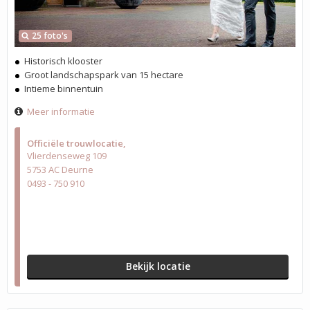
25 foto's
Historisch klooster
Groot landschapspark van 15 hectare
Intieme binnentuin
Meer informatie
Officiële trouwlocatie
Vlierdenseweg 109
5753 AC Deurne
0493 - 750 910
Bekijk locatie