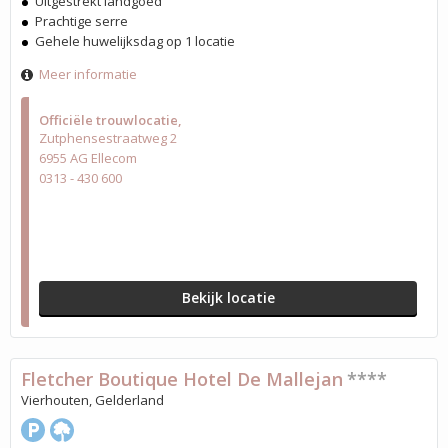
Uitgestrekt landgoed
Prachtige serre
Gehele huwelijksdag op 1 locatie
Meer informatie
Officiële trouwlocatie
Zutphensestraatweg 2
6955 AG Ellecom
0313 - 430 600
Bekijk locatie
Fletcher Boutique Hotel De Mallejan
****
Vierhouten, Gelderland