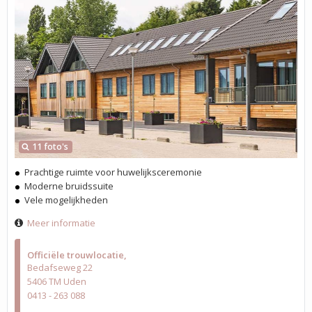
11 foto's
Prachtige ruimte voor huwelijksceremonie
Moderne bruidssuite
Vele mogelijkheden
Meer informatie
Officiële trouwlocatie
Bedafseweg 22
5406 TM Uden
0413 - 263 088