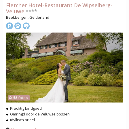
Fletcher Hotel-Restaurant De Wipselberg-
Veluwe
****
Beekbergen, Gelderland
58 foto's
Prachtig landgoed
Omringd door de Veluwse bossen
Idyllisch prieel