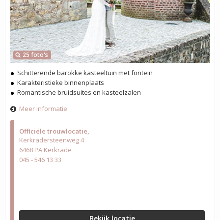
25 foto's
Schitterende barokke kasteeltuin met fontein
Karakteristieke binnenplaats
Romantische bruidsuites en kasteelzalen
Meer informatie
Officiële trouwlocatie
Kerkradersteenweg 4
6468 PA Kerkrade
045 - 546 13 33
Bekijk locatie