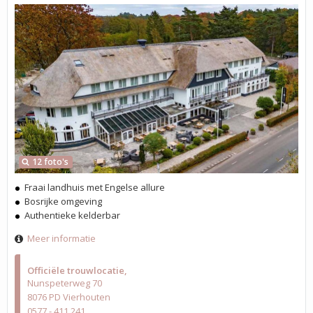
12 foto's
Fraai landhuis met Engelse allure
Bosrijke omgeving
Authentieke kelderbar
Meer informatie
Officiële trouwlocatie
Nunspeterweg 70
8076 PD Vierhouten
0577 - 411 241