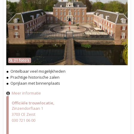
21 foto's
Ontelbaar veel mogelijkheden
Prachtige historische zalen
Oprijlaan met binnenplaats
Meer informatie
Officiële trouwlocatie
Zinzendorflaan 1
3703 CE Zeist
030 721 06 00