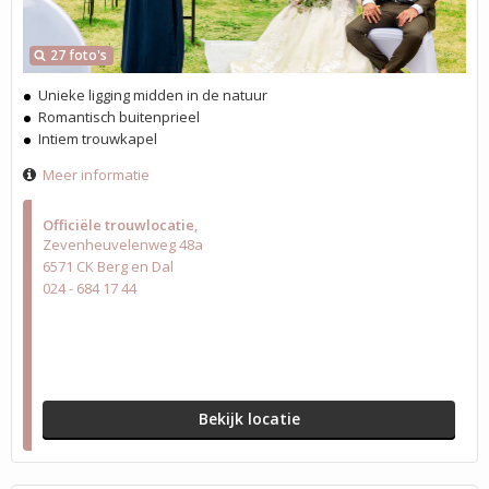
27 foto's
Unieke ligging midden in de natuur
Romantisch buitenprieel
Intiem trouwkapel
Meer informatie
Officiële trouwlocatie
Zevenheuvelenweg 48a
6571 CK Berg en Dal
024 - 684 17 44
Bekijk locatie