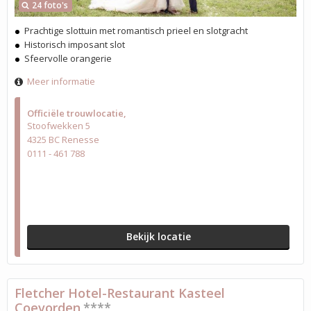
24 foto's
Prachtige slottuin met romantisch prieel en slotgracht
Historisch imposant slot
Sfeervolle orangerie
Meer informatie
Officiële trouwlocatie
Stoofwekken 5
4325 BC Renesse
0111 - 461 788
Bekijk locatie
Fletcher Hotel-Restaurant Kasteel
Coevorden
****