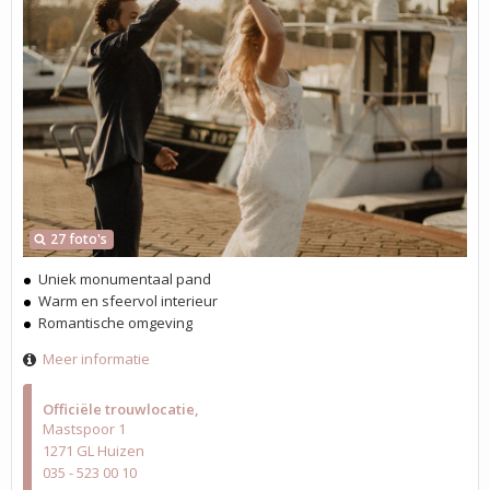
27 foto's
Uniek monumentaal pand
Warm en sfeervol interieur
Romantische omgeving
Meer informatie
Officiële trouwlocatie
Mastspoor 1
1271 GL Huizen
035 - 523 00 10