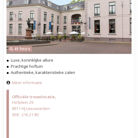
45 foto's
Luxe, koninklijke allure
Prachtige hoftuin
Authentieke, karakteristieke zalen
Meer informatie
Officiële trouwlocatie
Hofplein 29
8911 HJ Leeuwarden
058 - 216 21 80