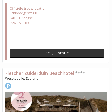
Officiële trouwlocatie
Schipborgerweg 8
9483 TL Zeegse
0592 - 530 099
Bekijk locatie
Fletcher Zuiderduin Beachhotel
****
Westkapelle, Zeeland