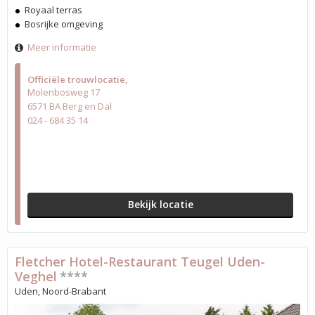
Royaal terras
Bosrijke omgeving
Meer informatie
Officiële trouwlocatie
Molenbosweg 17
6571 BA Berg en Dal
024 - 684 35 14
Bekijk locatie
Fletcher Hotel-Restaurant Teugel Uden-
Veghel
****
Uden, Noord-Brabant