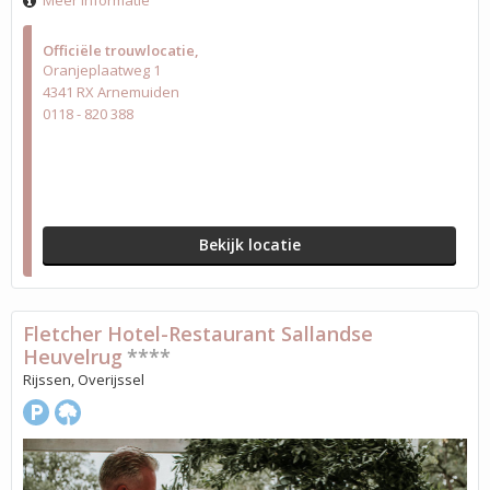
Meer informatie
Officiële trouwlocatie
Oranjeplaatweg 1
4341 RX Arnemuiden
0118 - 820 388
Bekijk locatie
Fletcher Hotel-Restaurant Sallandse
Heuvelrug
****
Rijssen, Overijssel