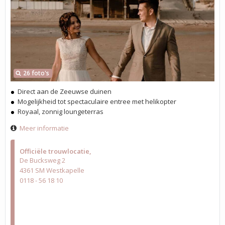
26 foto's
Direct aan de Zeeuwse duinen
Mogelijkheid tot spectaculaire entree met helikopter
Royaal, zonnig loungeterras
Meer informatie
Officiële trouwlocatie
De Bucksweg 2
4361 SM Westkapelle
0118 - 56 18 10