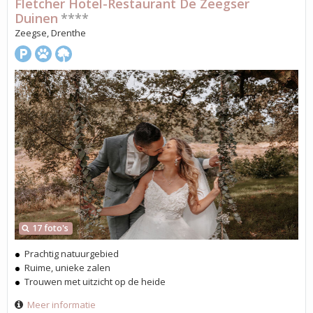
Fletcher Hotel-Restaurant De Zeegser
Duinen
****
Zeegse, Drenthe
17 foto's
Prachtig natuurgebied
Ruime, unieke zalen
Trouwen met uitzicht op de heide
Meer informatie