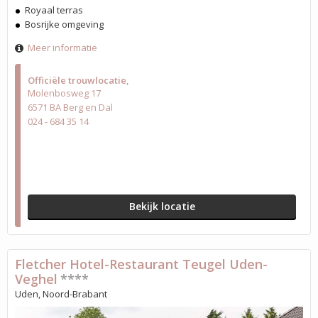
Royaal terras
Bosrijke omgeving
Meer informatie
Officiële trouwlocatie
Molenbosweg 17
6571 BA Berg en Dal
024 - 684 35 14
Bekijk locatie
Fletcher Hotel-Restaurant Teugel Uden-
Veghel
****
Uden, Noord-Brabant