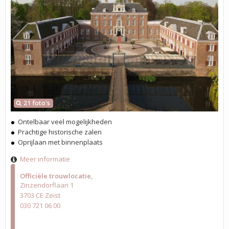
21 foto's
Ontelbaar veel mogelijkheden
Prachtige historische zalen
Oprijlaan met binnenplaats
Meer informatie
Officiële trouwlocatie
Zinzendorflaan 1
3703 CE Zeist
030 721 06 00