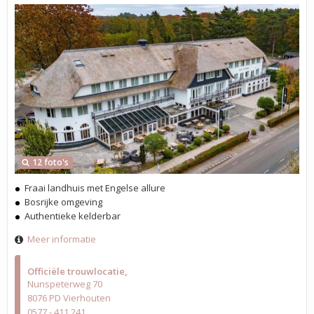
12 foto's
Fraai landhuis met Engelse allure
Bosrijke omgeving
Authentieke kelderbar
Meer informatie
Officiële trouwlocatie
Nunspeterweg 70
8076 PD Vierhouten
0577 - 411 241