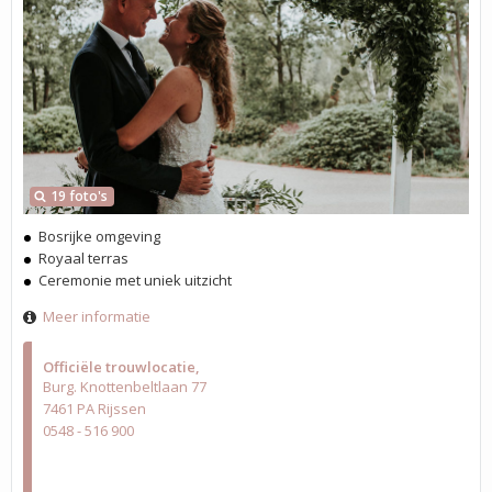
19 foto's
Bosrijke omgeving
Royaal terras
Ceremonie met uniek uitzicht
Meer informatie
Officiële trouwlocatie
Burg. Knottenbeltlaan 77
7461 PA Rijssen
0548 - 516 900