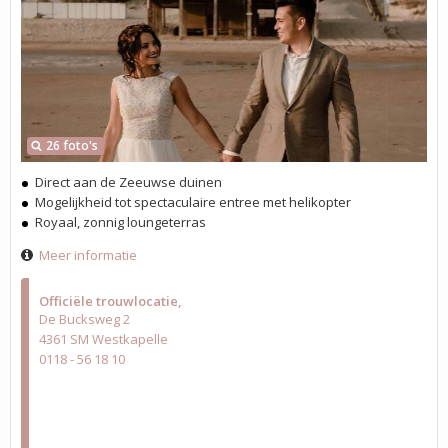
26 foto's
Direct aan de Zeeuwse duinen
Mogelijkheid tot spectaculaire entree met helikopter
Royaal, zonnig loungeterras
Meer informatie
Officiële trouwlocatie
De Bucksweg 2
4361 SM Westkapelle
0118 - 56 18 10