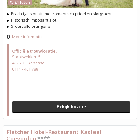
24 foto's
Prachtige slottuin met romantisch prieel en slotgracht
Historisch imposant slot
Sfeervolle orangerie
Meer informatie
Officiële trouwlocatie
Stoofwekken 5
4325 BC Renesse
0111 - 461 788
Bekijk locatie
Fletcher Hotel-Restaurant Kasteel
Coevorden
****