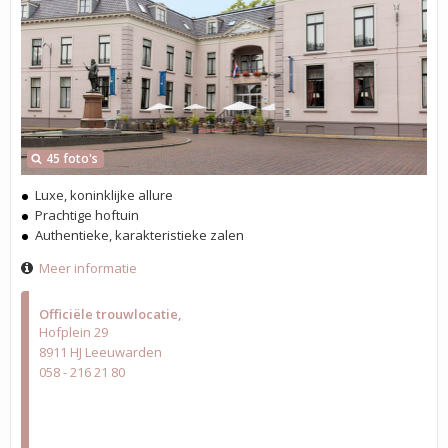
45 foto's
Luxe, koninklijke allure
Prachtige hoftuin
Authentieke, karakteristieke zalen
Meer informatie
Officiële trouwlocatie
Hofplein 29
8911 HJ Leeuwarden
058 - 216 21 80