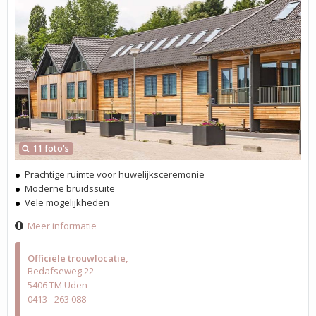
11 foto's
Prachtige ruimte voor huwelijksceremonie
Moderne bruidssuite
Vele mogelijkheden
Meer informatie
Officiële trouwlocatie
Bedafseweg 22
5406 TM Uden
0413 - 263 088