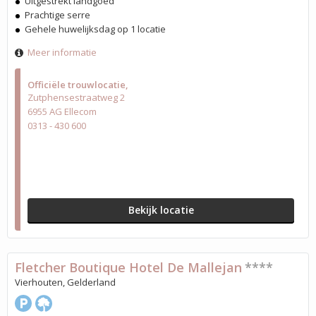
Uitgestrekt landgoed
Prachtige serre
Gehele huwelijksdag op 1 locatie
Meer informatie
Officiële trouwlocatie
Zutphensestraatweg 2
6955 AG Ellecom
0313 - 430 600
Bekijk locatie
Fletcher Boutique Hotel De Mallejan
****
Vierhouten, Gelderland