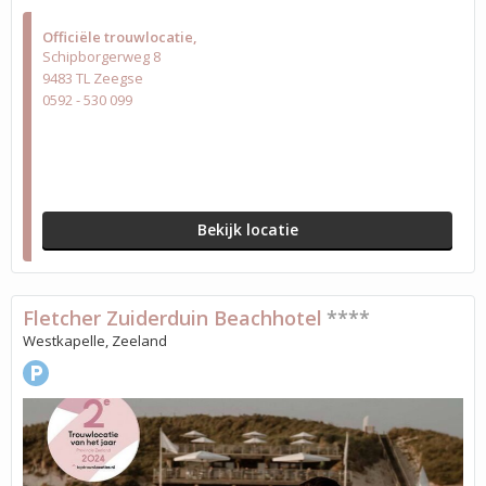
Officiële trouwlocatie
Schipborgerweg 8
9483 TL Zeegse
0592 - 530 099
Bekijk locatie
Fletcher Zuiderduin Beachhotel
****
Westkapelle, Zeeland