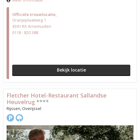
Meer informatie
Officiële trouwlocatie
Oranjeplaatweg 1
4341 RX Arnemuiden
0118 - 820 388
Bekijk locatie
Fletcher Hotel-Restaurant Sallandse
Heuvelrug
****
Rijssen, Overijssel