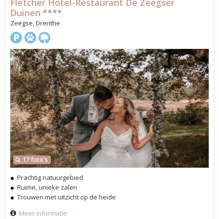
Fletcher Hotel-Restaurant De Zeegser
Duinen
****
Zeegse, Drenthe
17 foto's
Prachtig natuurgebied
Ruime, unieke zalen
Trouwen met uitzicht op de heide
Meer informatie