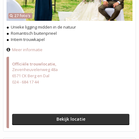
27 foto's
Unieke ligging midden in de natuur
Romantisch buitenprieel
Intiem trouwkapel
Meer informatie
Officiële trouwlocatie
Zevenheuvelenweg 48a
6571 CK Berg en Dal
024 - 684 17 44
Bekijk locatie