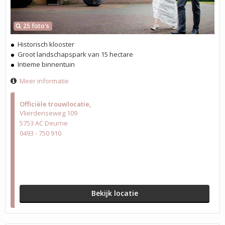
25 foto's
Historisch klooster
Groot landschapspark van 15 hectare
Intieme binnentuin
Meer informatie
Officiële trouwlocatie
Vlierdenseweg 109
5753 AC Deurne
0493 - 750 910
Bekijk locatie