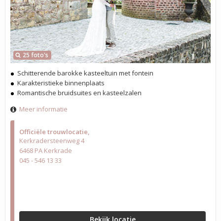
25 foto's
Schitterende barokke kasteeltuin met fontein
Karakteristieke binnenplaats
Romantische bruidsuites en kasteelzalen
Meer informatie
Officiële trouwlocatie
Kerkradersteenweg 4
6468 PA Kerkrade
045 - 546 13 33
Bekijk locatie