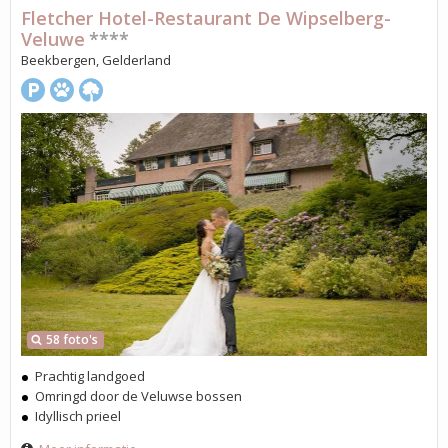
Fletcher Hotel-Restaurant De Wipselberg-
Veluwe
****
Beekbergen, Gelderland
58 foto's
Prachtig landgoed
Omringd door de Veluwse bossen
Idyllisch prieel