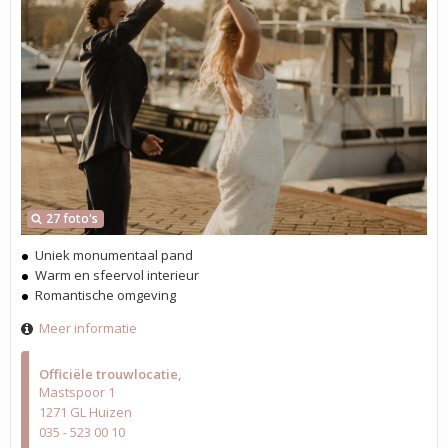
27 foto's
Uniek monumentaal pand
Warm en sfeervol interieur
Romantische omgeving
Meer informatie
Officiële trouwlocatie
Mastspoor 1
1271 GL Huizen
035 - 523 00 10