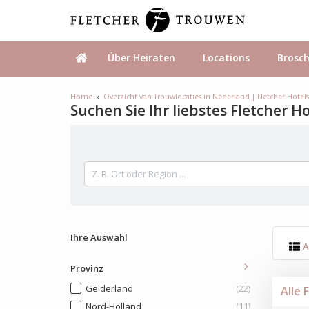
Über Heiraten
Locations
Brosc
Home
Overzicht van Trouwlocaties in Nederland | Fletcher Hotel
Suchen Sie Ihr liebstes Fletcher H
Ihre Auswahl
A
Provinz
Gelderland
(22)
Alle 
Nord-Holland
(11)