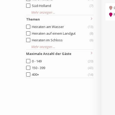
Süd-Holland
(7)
Mehr anzeigen ...
Themen
Heiraten am Wasser
(13)
Heiraten auf einem Landgut
(8)
Heiraten im Schloss
(6)
Mehr anzeigen ...
Maximale Anzahl der Gäste
0 - 149
(20)
150 - 399
(43)
400+
(14)