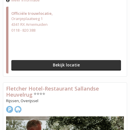
Meer informatie
Officiële trouwlocatie
Oranjeplaatweg 1
4341 RX Arnemuiden
0118 - 820 388
Bekijk locatie
Fletcher Hotel-Restaurant Sallandse
Heuvelrug
****
Rijssen, Overijssel