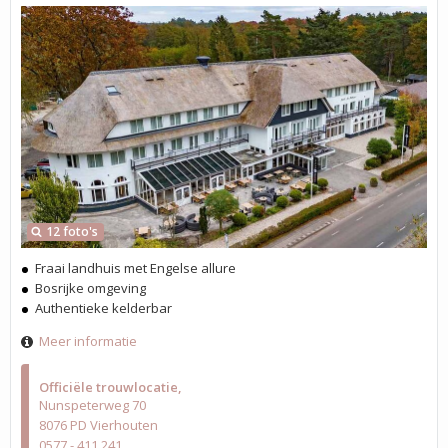
12 foto's
Fraai landhuis met Engelse allure
Bosrijke omgeving
Authentieke kelderbar
Meer informatie
Officiële trouwlocatie
Nunspeterweg 70
8076 PD Vierhouten
0577 - 411 241