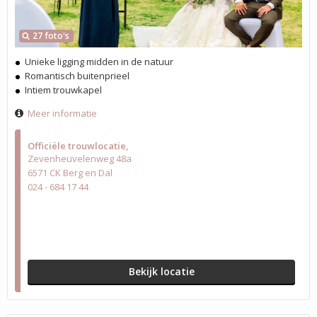
27 foto's
Unieke ligging midden in de natuur
Romantisch buitenprieel
Intiem trouwkapel
Meer informatie
Officiële trouwlocatie
Zevenheuvelenweg 48a
6571 CK Berg en Dal
024 - 684 17 44
Bekijk locatie