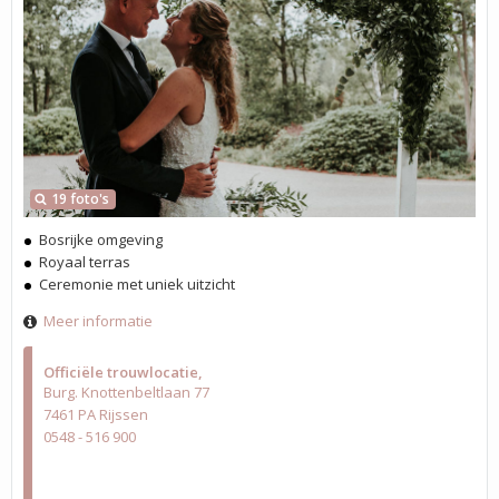
19 foto's
Bosrijke omgeving
Royaal terras
Ceremonie met uniek uitzicht
Meer informatie
Officiële trouwlocatie
Burg. Knottenbeltlaan 77
7461 PA Rijssen
0548 - 516 900