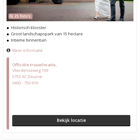
25 foto's
Historisch klooster
Groot landschapspark van 15 hectare
Intieme binnentuin
Meer informatie
Officiële trouwlocatie
Vlierdenseweg 109
5753 AC Deurne
0493 - 750 910
Bekijk locatie