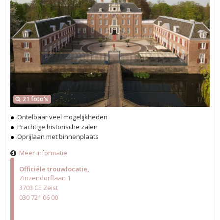
21 foto's
Ontelbaar veel mogelijkheden
Prachtige historische zalen
Oprijlaan met binnenplaats
Meer informatie
Officiële trouwlocatie
Zinzendorflaan 1
3703 CE Zeist
030 721 06 00