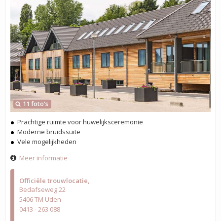
11 foto's
Prachtige ruimte voor huwelijksceremonie
Moderne bruidssuite
Vele mogelijkheden
Meer informatie
Officiële trouwlocatie
Bedafseweg 22
5406 TM Uden
0413 - 263 088