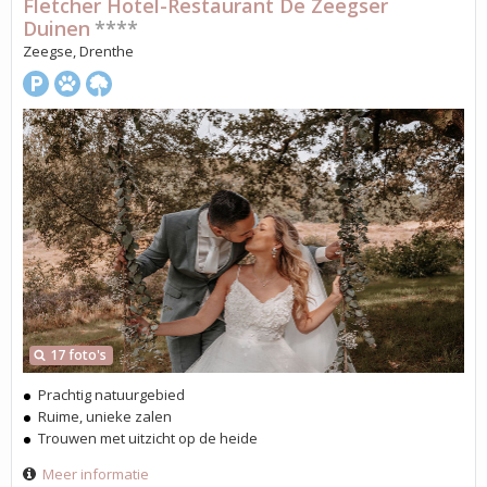
Fletcher Hotel-Restaurant De Zeegser
Duinen
****
Zeegse, Drenthe
17 foto's
Prachtig natuurgebied
Ruime, unieke zalen
Trouwen met uitzicht op de heide
Meer informatie