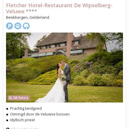
Fletcher Hotel-Restaurant De Wipselberg-
Veluwe
****
Beekbergen, Gelderland
58 foto's
Prachtig landgoed
Omringd door de Veluwse bossen
Idyllisch prieel