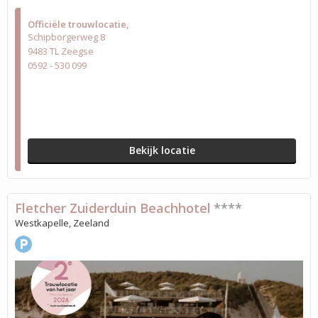
Officiële trouwlocatie
Schipborgerweg 8
9483 TL Zeegse
0592 - 530 099
Bekijk locatie
Fletcher Zuiderduin Beachhotel
****
Westkapelle, Zeeland