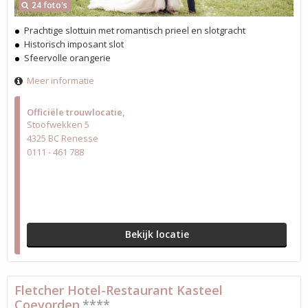
24 foto's
Prachtige slottuin met romantisch prieel en slotgracht
Historisch imposant slot
Sfeervolle orangerie
Meer informatie
Officiële trouwlocatie
Stoofwekken 5
4325 BC Renesse
0111 - 461 788
Bekijk locatie
Fletcher Hotel-Restaurant Kasteel
Coevorden
****