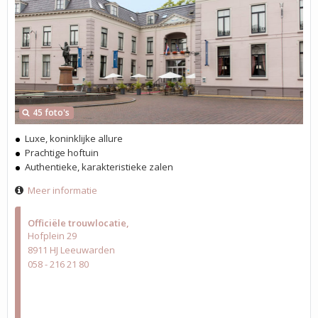
45 foto's
Luxe, koninklijke allure
Prachtige hoftuin
Authentieke, karakteristieke zalen
Meer informatie
Officiële trouwlocatie
Hofplein 29
8911 HJ Leeuwarden
058 - 216 21 80