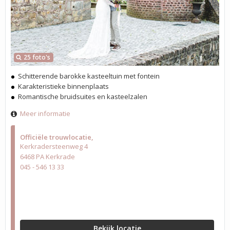
25 foto's
Schitterende barokke kasteeltuin met fontein
Karakteristieke binnenplaats
Romantische bruidsuites en kasteelzalen
Meer informatie
Officiële trouwlocatie
Kerkradersteenweg 4
6468 PA Kerkrade
045 - 546 13 33
Bekijk locatie