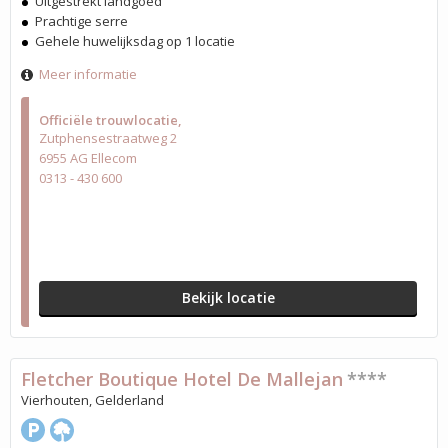
Uitgestrekt landgoed
Prachtige serre
Gehele huwelijksdag op 1 locatie
Meer informatie
Officiële trouwlocatie
Zutphensestraatweg 2
6955 AG Ellecom
0313 - 430 600
Bekijk locatie
Fletcher Boutique Hotel De Mallejan
****
Vierhouten, Gelderland