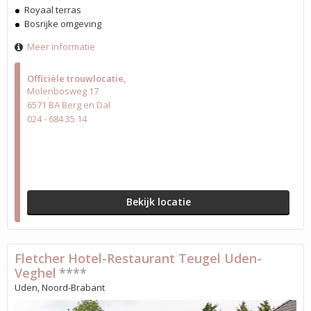
Royaal terras
Bosrijke omgeving
Meer informatie
Officiële trouwlocatie
Molenbosweg 17
6571 BA Berg en Dal
024 - 684 35 14
Bekijk locatie
Fletcher Hotel-Restaurant Teugel Uden-
Veghel
****
Uden, Noord-Brabant