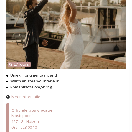
27 foto's
Uniek monumentaal pand
Warm en sfeervol interieur
Romantische omgeving
Meer informatie
Officiële trouwlocatie
Mastspoor 1
1271 GL Huizen
035 - 523 00 10