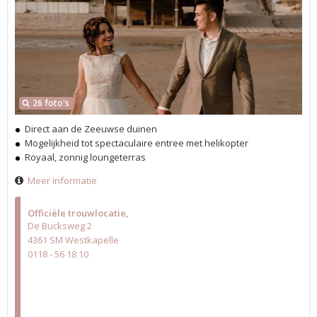
26 foto's
Direct aan de Zeeuwse duinen
Mogelijkheid tot spectaculaire entree met helikopter
Royaal, zonnig loungeterras
Meer informatie
Officiële trouwlocatie
De Bucksweg 2
4361 SM Westkapelle
0118 - 56 18 10