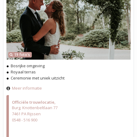
19 foto's
Bosrijke omgeving
Royaal terras
Ceremonie met uniek uitzicht
Meer informatie
Officiële trouwlocatie
Burg. Knottenbeltlaan 77
7461 PA Rijssen
0548 - 516 900