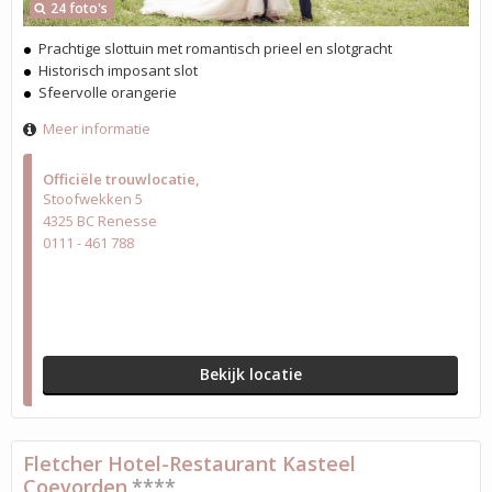
24 foto's
Prachtige slottuin met romantisch prieel en slotgracht
Historisch imposant slot
Sfeervolle orangerie
Meer informatie
Officiële trouwlocatie
Stoofwekken 5
4325 BC Renesse
0111 - 461 788
Bekijk locatie
Fletcher Hotel-Restaurant Kasteel
Coevorden
****