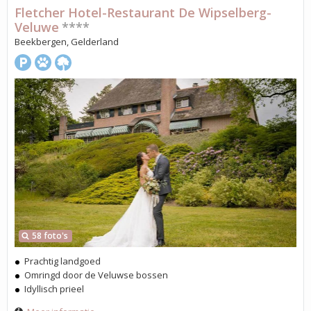
Fletcher Hotel-Restaurant De Wipselberg-
Veluwe
****
Beekbergen, Gelderland
58 foto's
Prachtig landgoed
Omringd door de Veluwse bossen
Idyllisch prieel