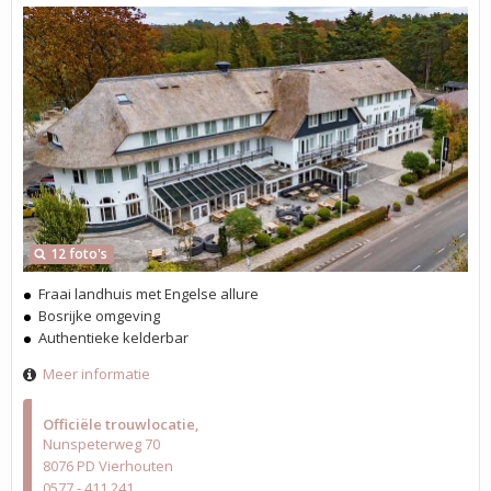
12 foto's
Fraai landhuis met Engelse allure
Bosrijke omgeving
Authentieke kelderbar
Meer informatie
Officiële trouwlocatie
Nunspeterweg 70
8076 PD Vierhouten
0577 - 411 241