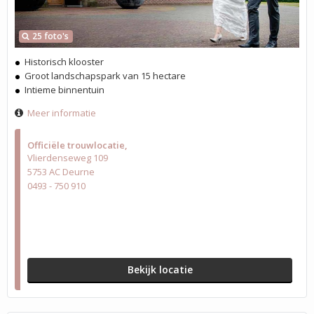
25 foto's
Historisch klooster
Groot landschapspark van 15 hectare
Intieme binnentuin
Meer informatie
Officiële trouwlocatie
Vlierdenseweg 109
5753 AC Deurne
0493 - 750 910
Bekijk locatie