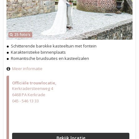
25 foto's
Schitterende barokke kasteeltuin met fontein
Karakteristieke binnenplaats
Romantische bruidsuites en kasteelzalen
Meer informatie
Officiële trouwlocatie
Kerkradersteenweg 4
6468 PA Kerkrade
045 - 546 13 33
Bekijk locatie