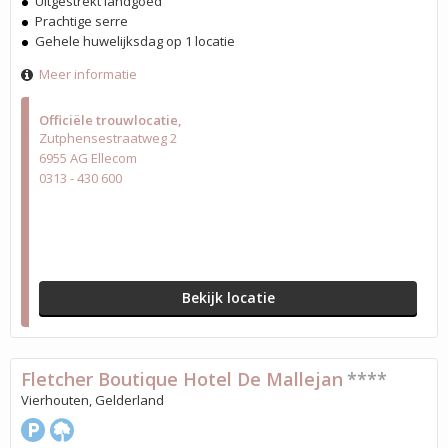
Uitgestrekt landgoed
Prachtige serre
Gehele huwelijksdag op 1 locatie
Meer informatie
Officiële trouwlocatie
Zutphensestraatweg 2
6955 AG Ellecom
0313 - 430 600
Bekijk locatie
Fletcher Boutique Hotel De Mallejan
****
Vierhouten, Gelderland