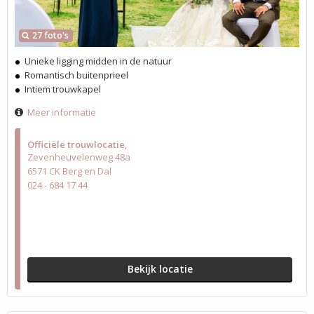
27 foto's
Unieke ligging midden in de natuur
Romantisch buitenprieel
Intiem trouwkapel
Meer informatie
Officiële trouwlocatie
Zevenheuvelenweg 48a
6571 CK Berg en Dal
024 - 684 17 44
Bekijk locatie