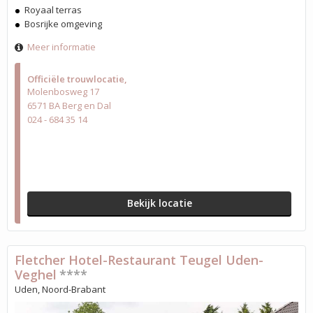
Royaal terras
Bosrijke omgeving
Meer informatie
Officiële trouwlocatie
Molenbosweg 17
6571 BA Berg en Dal
024 - 684 35 14
Bekijk locatie
Fletcher Hotel-Restaurant Teugel Uden-
Veghel
****
Uden, Noord-Brabant