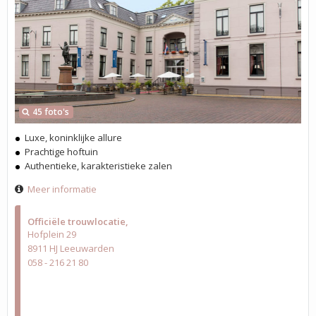
45 foto's
Luxe, koninklijke allure
Prachtige hoftuin
Authentieke, karakteristieke zalen
Meer informatie
Officiële trouwlocatie
Hofplein 29
8911 HJ Leeuwarden
058 - 216 21 80