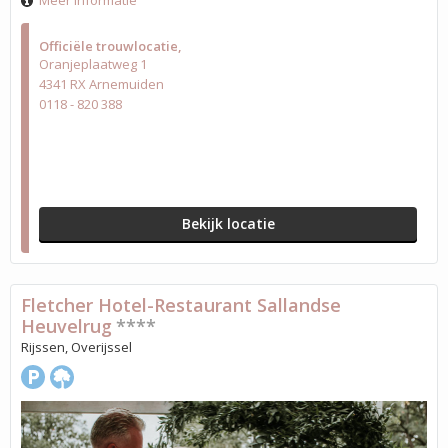
Meer informatie
Officiële trouwlocatie
Oranjeplaatweg 1
4341 RX Arnemuiden
0118 - 820 388
Bekijk locatie
Fletcher Hotel-Restaurant Sallandse
Heuvelrug
****
Rijssen, Overijssel