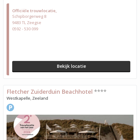
Officiële trouwlocatie
Schipborgerweg 8
9483 TL Zeegse
0592 - 530 099
Bekijk locatie
Fletcher Zuiderduin Beachhotel
****
Westkapelle, Zeeland