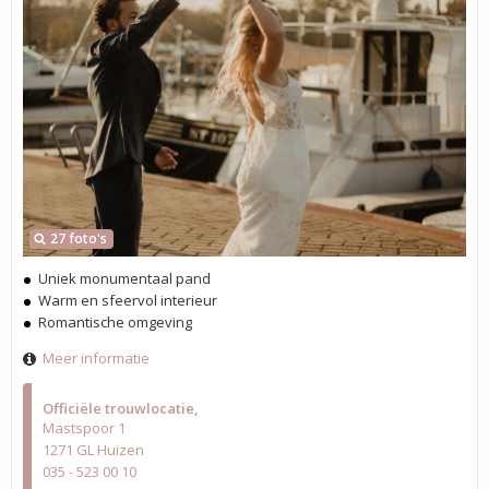
27 foto's
Uniek monumentaal pand
Warm en sfeervol interieur
Romantische omgeving
Meer informatie
Officiële trouwlocatie
Mastspoor 1
1271 GL Huizen
035 - 523 00 10