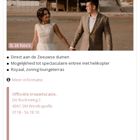
26 foto's
Direct aan de Zeeuwse duinen
Mogelijkheid tot spectaculaire entree met helikopter
Royaal, zonnig loungeterras
Meer informatie
Officiële trouwlocatie
De Bucksweg 2
4361 SM Westkapelle
0118 - 56 18 10