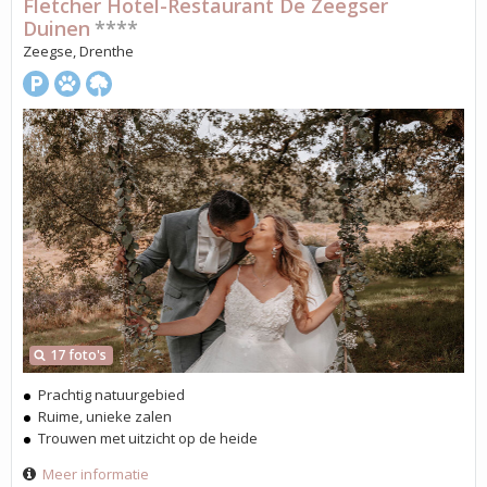
Fletcher Hotel-Restaurant De Zeegser
Duinen
****
Zeegse, Drenthe
17 foto's
Prachtig natuurgebied
Ruime, unieke zalen
Trouwen met uitzicht op de heide
Meer informatie