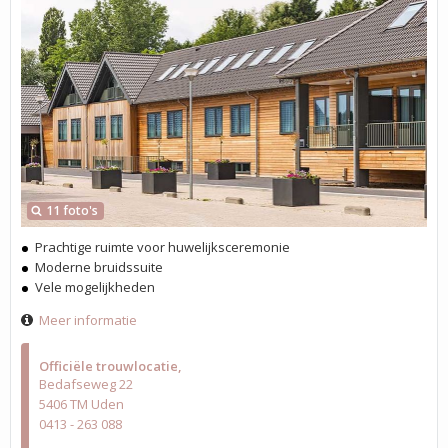
11 foto's
Prachtige ruimte voor huwelijksceremonie
Moderne bruidssuite
Vele mogelijkheden
Meer informatie
Officiële trouwlocatie
Bedafseweg 22
5406 TM Uden
0413 - 263 088