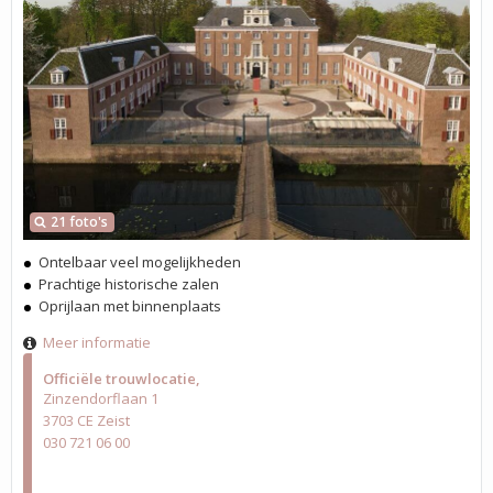
21 foto's
Ontelbaar veel mogelijkheden
Prachtige historische zalen
Oprijlaan met binnenplaats
Meer informatie
Officiële trouwlocatie
Zinzendorflaan 1
3703 CE Zeist
030 721 06 00