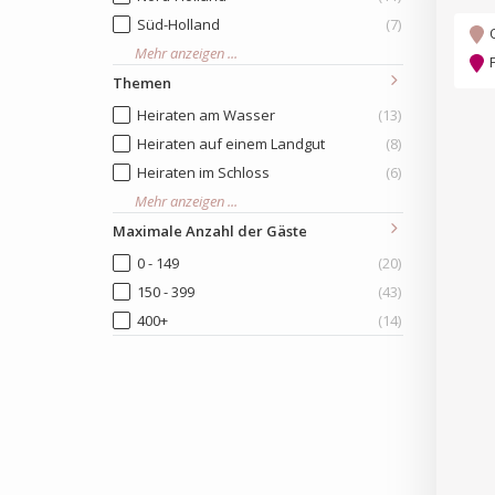
Süd-Holland
(7)
Mehr anzeigen ...
Themen
Heiraten am Wasser
(13)
Heiraten auf einem Landgut
(8)
Heiraten im Schloss
(6)
Mehr anzeigen ...
Maximale Anzahl der Gäste
0 - 149
(20)
150 - 399
(43)
400+
(14)