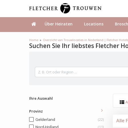
Über Heiraten
Locations
Brosc
Home
Overzicht van Trouwlocaties in Nederland | Fletcher Hotel
Suchen Sie Ihr liebstes Fletcher H
Ihre Auswahl
A
Provinz
Gelderland
(22)
Alle 
Nord-Holland
(11)