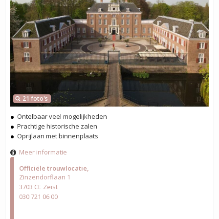
21 foto's
Ontelbaar veel mogelijkheden
Prachtige historische zalen
Oprijlaan met binnenplaats
Meer informatie
Officiële trouwlocatie
Zinzendorflaan 1
3703 CE Zeist
030 721 06 00