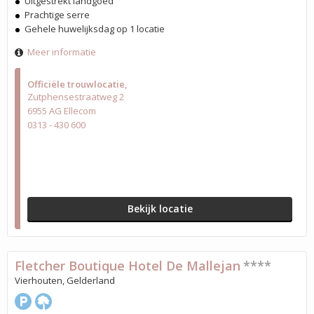
Uitgestrekt landgoed
Prachtige serre
Gehele huwelijksdag op 1 locatie
Meer informatie
Officiële trouwlocatie
Zutphensestraatweg 2
6955 AG Ellecom
0313 - 430 600
Bekijk locatie
Fletcher Boutique Hotel De Mallejan
****
Vierhouten, Gelderland