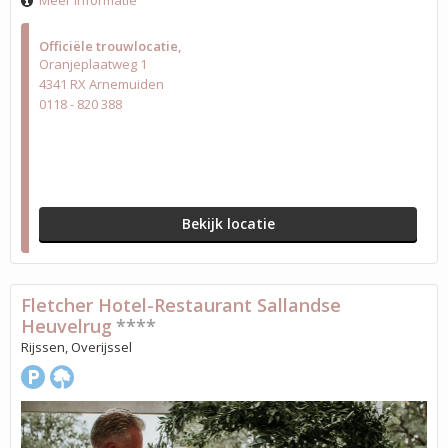
Meer informatie
Officiële trouwlocatie
Oranjeplaatweg 1
4341 RX Arnemuiden
0118 - 820 388
Bekijk locatie
Fletcher Hotel-Restaurant Sallandse
Heuvelrug
****
Rijssen, Overijssel