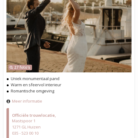
27 foto's
Uniek monumentaal pand
Warm en sfeervol interieur
Romantische omgeving
Meer informatie
Officiële trouwlocatie
Mastspoor 1
1271 GL Huizen
035 - 523 00 10