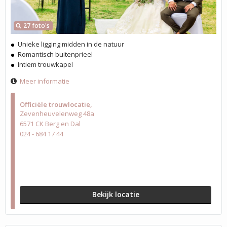
27 foto's
Unieke ligging midden in de natuur
Romantisch buitenprieel
Intiem trouwkapel
Meer informatie
Officiële trouwlocatie
Zevenheuvelenweg 48a
6571 CK Berg en Dal
024 - 684 17 44
Bekijk locatie