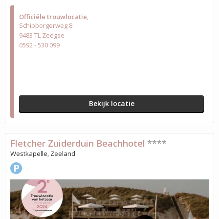
Officiële trouwlocatie
Schipborgerweg 8
9483 TL Zeegse
0592 - 530 099
Bekijk locatie
Fletcher Zuiderduin Beachhotel
****
Westkapelle, Zeeland