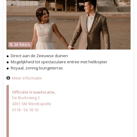
26 foto's
Direct aan de Zeeuwse duinen
Mogelijkheid tot spectaculaire entree met helikopter
Royaal, zonnig loungeterras
Meer informatie
Officiële trouwlocatie
De Bucksweg 2
4361 SM Westkapelle
0118 - 56 18 10