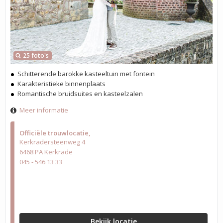
25 foto's
Schitterende barokke kasteeltuin met fontein
Karakteristieke binnenplaats
Romantische bruidsuites en kasteelzalen
Meer informatie
Officiële trouwlocatie
Kerkradersteenweg 4
6468 PA Kerkrade
045 - 546 13 33
Bekijk locatie