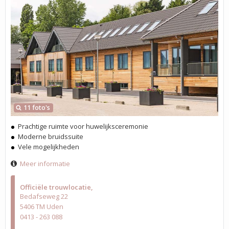
11 foto's
Prachtige ruimte voor huwelijksceremonie
Moderne bruidssuite
Vele mogelijkheden
Meer informatie
Officiële trouwlocatie
Bedafseweg 22
5406 TM Uden
0413 - 263 088