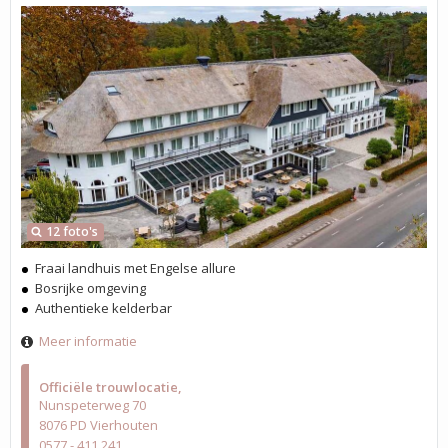
12 foto's
Fraai landhuis met Engelse allure
Bosrijke omgeving
Authentieke kelderbar
Meer informatie
Officiële trouwlocatie
Nunspeterweg 70
8076 PD Vierhouten
0577 - 411 241