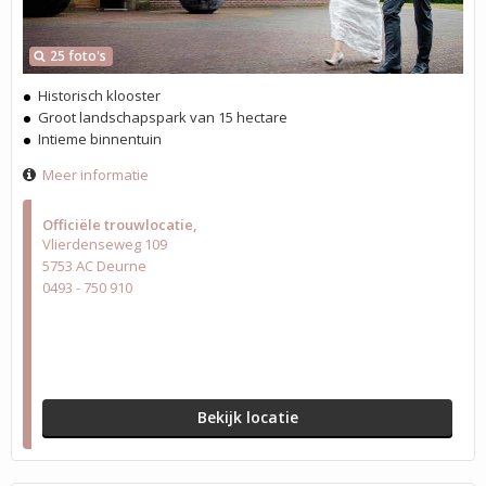
25 foto's
Historisch klooster
Groot landschapspark van 15 hectare
Intieme binnentuin
Meer informatie
Officiële trouwlocatie
Vlierdenseweg 109
5753 AC Deurne
0493 - 750 910
Bekijk locatie