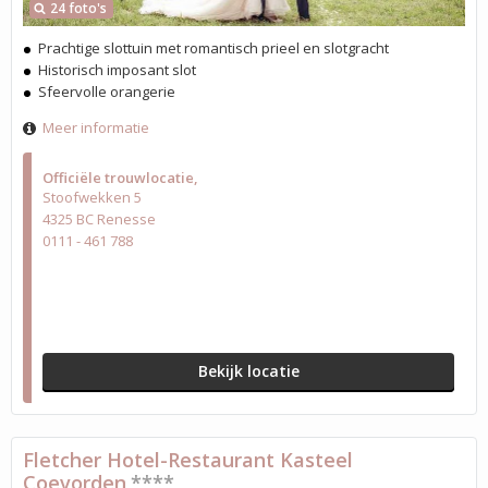
24 foto's
Prachtige slottuin met romantisch prieel en slotgracht
Historisch imposant slot
Sfeervolle orangerie
Meer informatie
Officiële trouwlocatie
Stoofwekken 5
4325 BC Renesse
0111 - 461 788
Bekijk locatie
Fletcher Hotel-Restaurant Kasteel
Coevorden
****