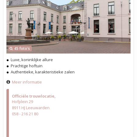
45 foto's
Luxe, koninklijke allure
Prachtige hoftuin
Authentieke, karakteristieke zalen
Meer informatie
Officiële trouwlocatie
Hofplein 29
8911 HJ Leeuwarden
058 - 216 21 80