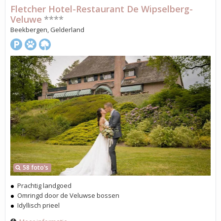
Fletcher Hotel-Restaurant De Wipselberg-
Veluwe
****
Beekbergen, Gelderland
58 foto's
Prachtig landgoed
Omringd door de Veluwse bossen
Idyllisch prieel