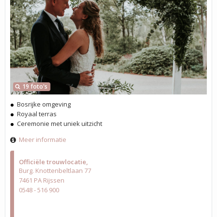
19 foto's
Bosrijke omgeving
Royaal terras
Ceremonie met uniek uitzicht
Meer informatie
Officiële trouwlocatie
Burg. Knottenbeltlaan 77
7461 PA Rijssen
0548 - 516 900