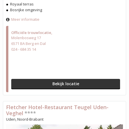
Royaal terras
Bosrijke omgeving
Meer informatie
Officiële trouwlocatie
Molenbosweg 17
6571 BA Berg en Dal
024 - 684 35 14
Bekijk locatie
Fletcher Hotel-Restaurant Teugel Uden-
Veghel
****
Uden, Noord-Brabant