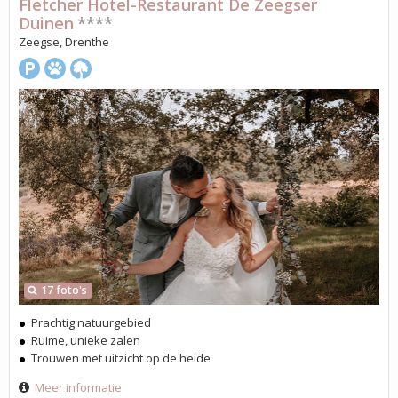
Fletcher Hotel-Restaurant De Zeegser
Duinen
****
Zeegse, Drenthe
17 foto's
Prachtig natuurgebied
Ruime, unieke zalen
Trouwen met uitzicht op de heide
Meer informatie