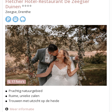
Fletcher Hotel-Restaurant De Zeegser
Duinen
****
Zeegse, Drenthe
17 foto's
Prachtig natuurgebied
Ruime, unieke zalen
Trouwen met uitzicht op de heide
Meer informatie