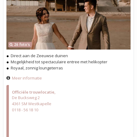
26 foto's
Direct aan de Zeeuwse duinen
Mogelijkheid tot spectaculaire entree met helikopter
Royaal, zonnig loungeterras
Meer informatie
Officiële trouwlocatie
De Bucksweg 2
4361 SM Westkapelle
0118 - 56 18 10