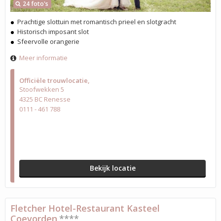
24 foto's
Prachtige slottuin met romantisch prieel en slotgracht
Historisch imposant slot
Sfeervolle orangerie
Meer informatie
Officiële trouwlocatie
Stoofwekken 5
4325 BC Renesse
0111 - 461 788
Bekijk locatie
Fletcher Hotel-Restaurant Kasteel
Coevorden
****