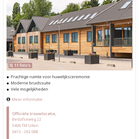
11 foto's
Prachtige ruimte voor huwelijksceremonie
Moderne bruidssuite
Vele mogelijkheden
Meer informatie
Officiële trouwlocatie
Bedafseweg 22
5406 TM Uden
0413 - 263 088