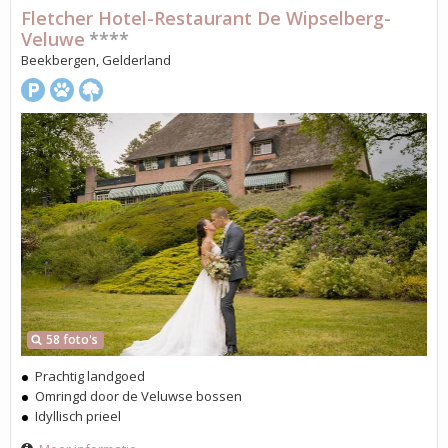
Fletcher Hotel-Restaurant De Wipselberg-
Veluwe
****
Beekbergen, Gelderland
58 foto's
Prachtig landgoed
Omringd door de Veluwse bossen
Idyllisch prieel