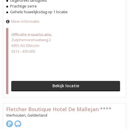
Uitgestrekt landgoed
Prachtige serre
Gehele huwelijksdag op 1 locatie
Meer informatie
Officiële trouwlocatie
Zutphensestraatweg 2
6955 AG Ellecom
0313 - 430 600
Bekijk locatie
Fletcher Boutique Hotel De Mallejan
****
Vierhouten, Gelderland