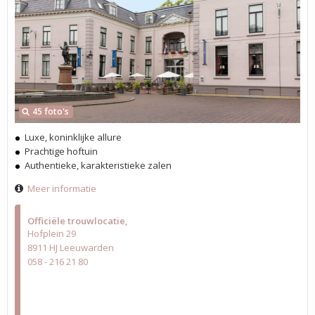
45 foto's
Luxe, koninklijke allure
Prachtige hoftuin
Authentieke, karakteristieke zalen
Meer informatie
Officiële trouwlocatie
Hofplein 29
8911 HJ Leeuwarden
058 - 216 21 80