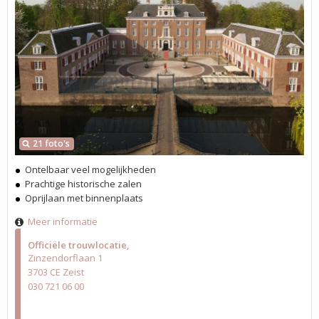
21 foto's
Ontelbaar veel mogelijkheden
Prachtige historische zalen
Oprijlaan met binnenplaats
Meer informatie
Officiële trouwlocatie
Zinzendorflaan 1
3703 CE Zeist
030 721 06 00