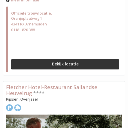
Meer informatie
Officiële trouwlocatie
Oranjeplaatweg 1
4341 RX Arnemuiden
0118 - 820 388
Bekijk locatie
Fletcher Hotel-Restaurant Sallandse
Heuvelrug
****
Rijssen, Overijssel