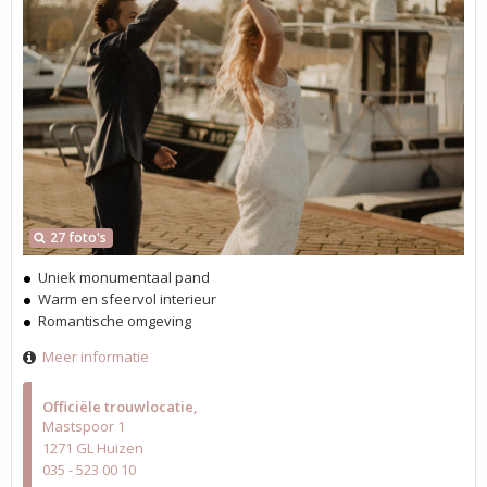
27 foto's
Uniek monumentaal pand
Warm en sfeervol interieur
Romantische omgeving
Meer informatie
Officiële trouwlocatie
Mastspoor 1
1271 GL Huizen
035 - 523 00 10