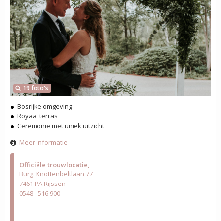
19 foto's
Bosrijke omgeving
Royaal terras
Ceremonie met uniek uitzicht
Meer informatie
Officiële trouwlocatie
Burg. Knottenbeltlaan 77
7461 PA Rijssen
0548 - 516 900