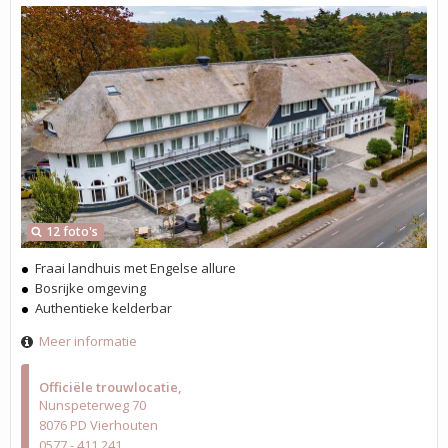
12 foto's
Fraai landhuis met Engelse allure
Bosrijke omgeving
Authentieke kelderbar
Meer informatie
Officiële trouwlocatie
Nunspeterweg 70
8076 PD Vierhouten
0577 - 411 241