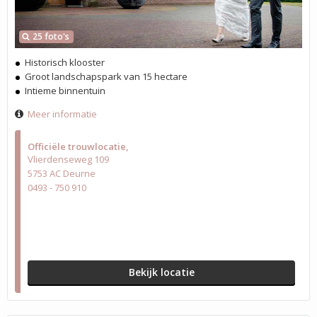
25 foto's
Historisch klooster
Groot landschapspark van 15 hectare
Intieme binnentuin
Meer informatie
Officiële trouwlocatie
Vlierdenseweg 109
5753 AC Deurne
0493 - 750 910
Bekijk locatie