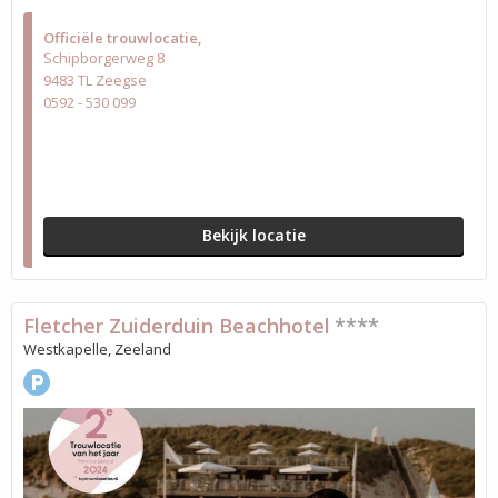
Officiële trouwlocatie
Schipborgerweg 8
9483 TL Zeegse
0592 - 530 099
Bekijk locatie
Fletcher Zuiderduin Beachhotel
****
Westkapelle, Zeeland