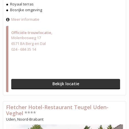
Royaal terras
Bosrijke omgeving
Meer informatie
Officiële trouwlocatie
Molenbosweg 17
6571 BA Berg en Dal
024 - 684 35 14
Bekijk locatie
Fletcher Hotel-Restaurant Teugel Uden-
Veghel
****
Uden, Noord-Brabant