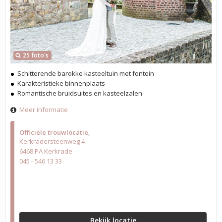
25 foto's
Schitterende barokke kasteeltuin met fontein
Karakteristieke binnenplaats
Romantische bruidsuites en kasteelzalen
Meer informatie
Officiële trouwlocatie
Kerkradersteenweg 4
6468 PA Kerkrade
045 - 546 13 33
Bekijk locatie