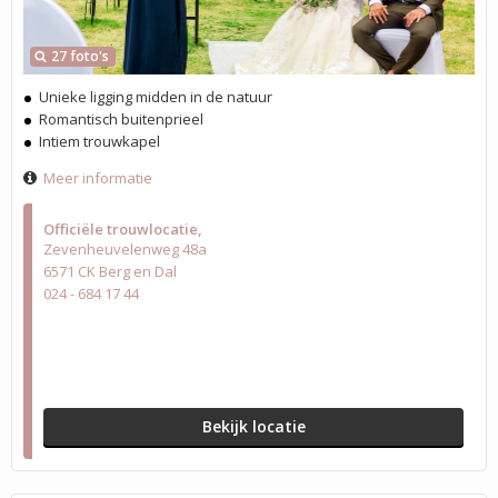
27 foto's
Unieke ligging midden in de natuur
Romantisch buitenprieel
Intiem trouwkapel
Meer informatie
Officiële trouwlocatie
Zevenheuvelenweg 48a
6571 CK Berg en Dal
024 - 684 17 44
Bekijk locatie