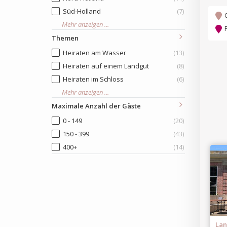
Süd-Holland
(7)
Mehr anzeigen ...
Themen
Heiraten am Wasser
(13)
Heiraten auf einem Landgut
(8)
Heiraten im Schloss
(6)
Mehr anzeigen ...
Maximale Anzahl der Gäste
0 - 149
(20)
150 - 399
(43)
400+
(14)
Lan