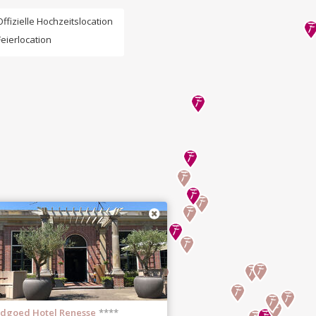
Offizielle Hochzeitslocation
Feierlocation
dgoed Hotel Renesse
****