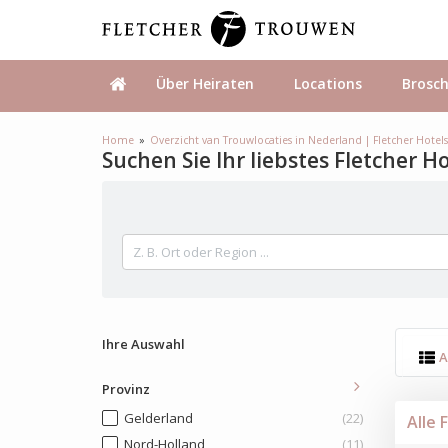
Über Heiraten
Locations
Brosc
Home
Overzicht van Trouwlocaties in Nederland | Fletcher Hotel
Suchen Sie Ihr liebstes Fletcher H
Ihre Auswahl
A
Provinz
Gelderland
(22)
Alle 
Nord-Holland
(11)