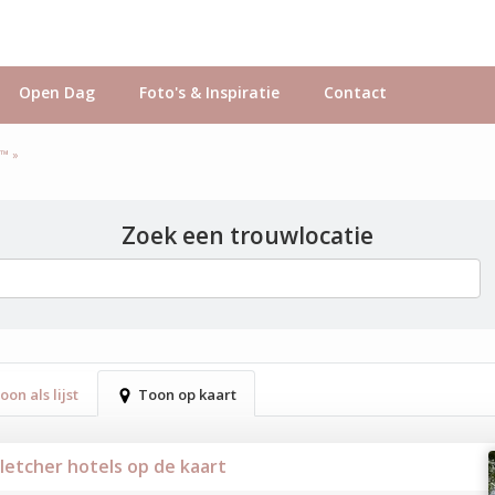
Open Dag
Foto's & Inspiratie
Contact
s™ »
Zoek een trouwlocatie
oon als lijst
Toon op kaart
Fletcher hotels op de kaart