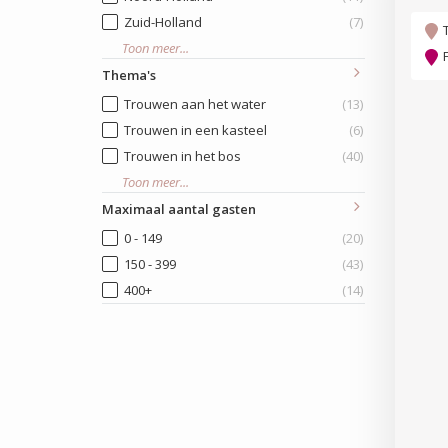
Zuid-Holland
(7)
Toon meer...
Thema's
Trouwen aan het water
(13)
Trouwen in een kasteel
(6)
Trouwen in het bos
(40)
Toon meer...
Maximaal aantal gasten
0 - 149
(20)
150 - 399
(43)
400+
(14)