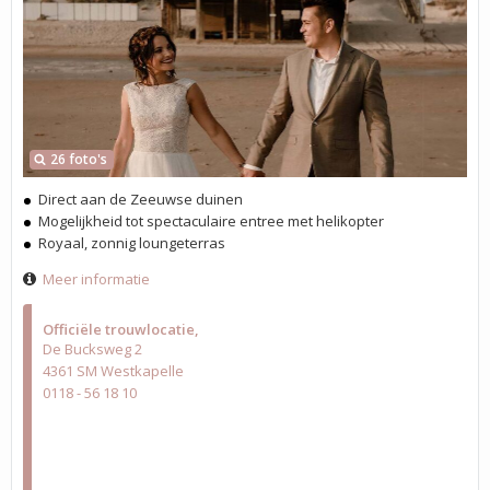
26 foto's
Direct aan de Zeeuwse duinen
Mogelijkheid tot spectaculaire entree met helikopter
Royaal, zonnig loungeterras
Meer informatie
Officiële trouwlocatie
De Bucksweg 2
4361 SM Westkapelle
0118 - 56 18 10