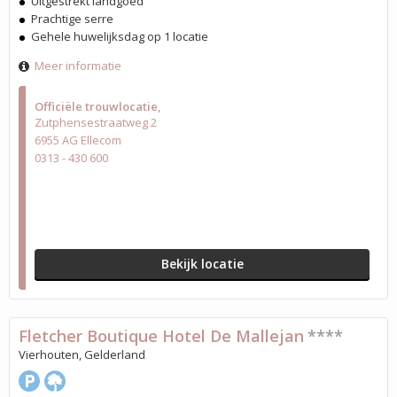
Uitgestrekt landgoed
Prachtige serre
Gehele huwelijksdag op 1 locatie
Meer informatie
Officiële trouwlocatie
Zutphensestraatweg 2
6955 AG Ellecom
0313 - 430 600
Bekijk locatie
Fletcher Boutique Hotel De Mallejan
****
Vierhouten, Gelderland