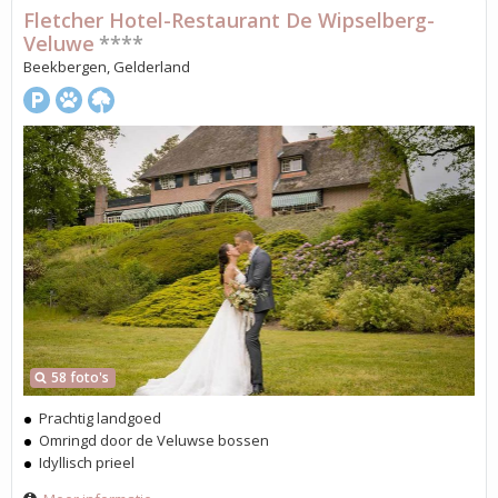
Fletcher Hotel-Restaurant De Wipselberg-
Veluwe
****
Beekbergen, Gelderland
58 foto's
Prachtig landgoed
Omringd door de Veluwse bossen
Idyllisch prieel