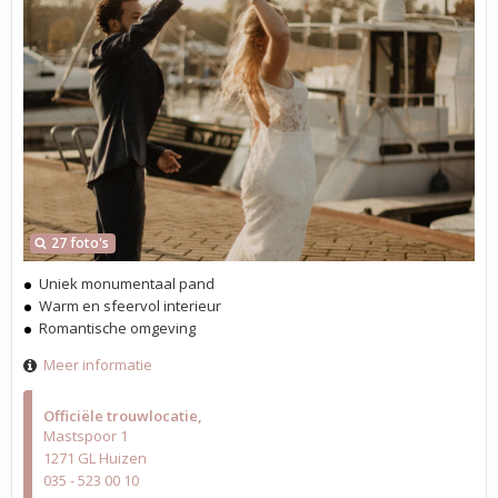
27 foto's
Uniek monumentaal pand
Warm en sfeervol interieur
Romantische omgeving
Meer informatie
Officiële trouwlocatie
Mastspoor 1
1271 GL Huizen
035 - 523 00 10