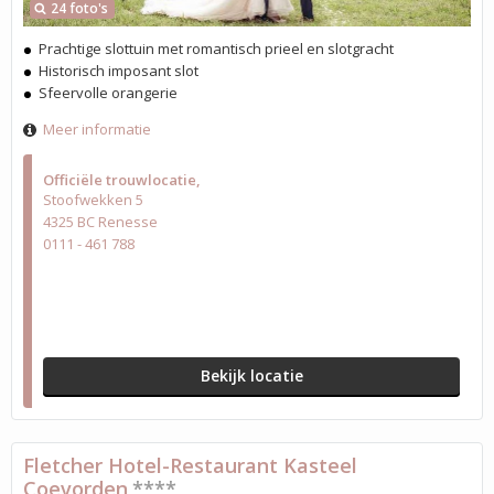
24 foto's
Prachtige slottuin met romantisch prieel en slotgracht
Historisch imposant slot
Sfeervolle orangerie
Meer informatie
Officiële trouwlocatie
Stoofwekken 5
4325 BC Renesse
0111 - 461 788
Bekijk locatie
Fletcher Hotel-Restaurant Kasteel
Coevorden
****