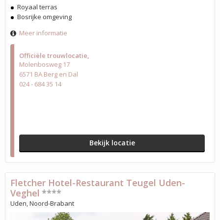
Royaal terras
Bosrijke omgeving
Meer informatie
Officiële trouwlocatie
Molenbosweg 17
6571 BA Berg en Dal
024 - 684 35 14
Bekijk locatie
Fletcher Hotel-Restaurant Teugel Uden-
Veghel
****
Uden, Noord-Brabant