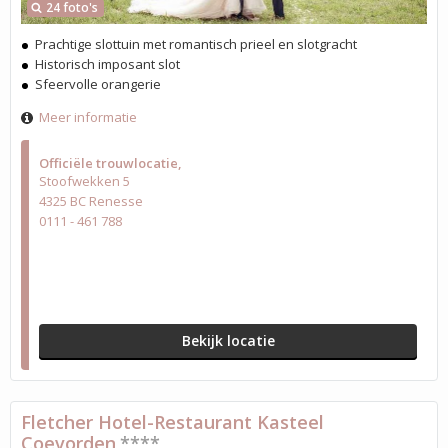
24 foto's
Prachtige slottuin met romantisch prieel en slotgracht
Historisch imposant slot
Sfeervolle orangerie
Meer informatie
Officiële trouwlocatie
Stoofwekken 5
4325 BC Renesse
0111 - 461 788
Bekijk locatie
Fletcher Hotel-Restaurant Kasteel
Coevorden
****