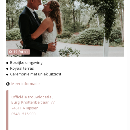
19 foto's
Bosrijke omgeving
Royaal terras
Ceremonie met uniek uitzicht
Meer informatie
Officiële trouwlocatie
Burg. Knottenbeltlaan 77
7461 PA Rijssen
0548 - 516 900