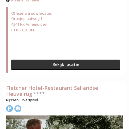
Meer informatie
Officiële trouwlocatie
Oranjeplaatweg 1
4341 RX Arnemuiden
0118 - 820 388
Bekijk locatie
Fletcher Hotel-Restaurant Sallandse
Heuvelrug
****
Rijssen, Overijssel