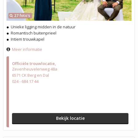
27 foto's
Unieke ligging midden in de natuur
Romantisch buitenprieel
Intiem trouwkapel
Meer informatie
Officiële trouwlocatie
Zevenheuvelenweg 48a
6571 CK Berg en Dal
024 - 684 17 44
Bekijk locatie