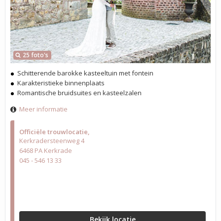
25 foto's
Schitterende barokke kasteeltuin met fontein
Karakteristieke binnenplaats
Romantische bruidsuites en kasteelzalen
Meer informatie
Officiële trouwlocatie
Kerkradersteenweg 4
6468 PA Kerkrade
045 - 546 13 33
Bekijk locatie