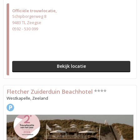
Officiële trouwlocatie
Schipborgerweg 8
9483 TL Zeegse
0592 - 530 099
Bekijk locatie
Fletcher Zuiderduin Beachhotel
****
Westkapelle, Zeeland