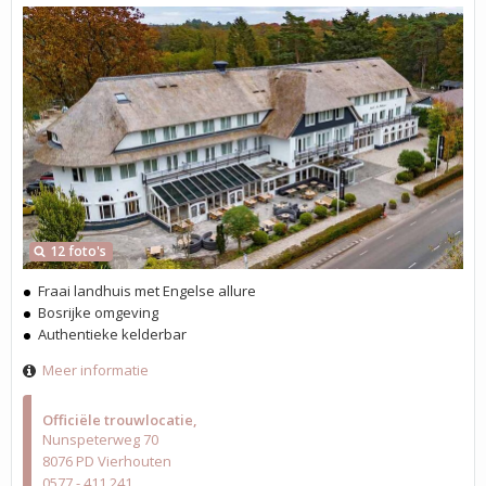
12 foto's
Fraai landhuis met Engelse allure
Bosrijke omgeving
Authentieke kelderbar
Meer informatie
Officiële trouwlocatie
Nunspeterweg 70
8076 PD Vierhouten
0577 - 411 241