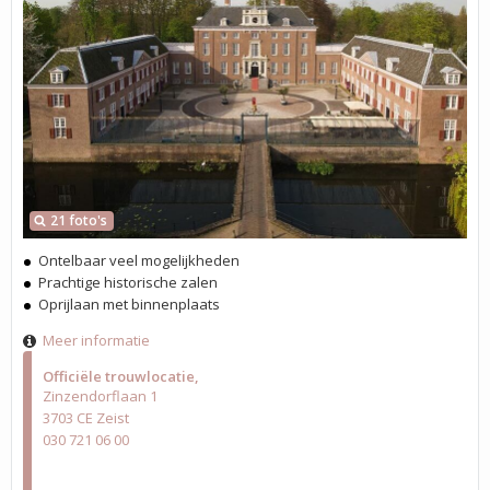
21 foto's
Ontelbaar veel mogelijkheden
Prachtige historische zalen
Oprijlaan met binnenplaats
Meer informatie
Officiële trouwlocatie
Zinzendorflaan 1
3703 CE Zeist
030 721 06 00