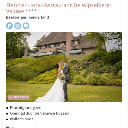
Fletcher Hotel-Restaurant De Wipselberg-
Veluwe
****
Beekbergen, Gelderland
58 foto's
Prachtig landgoed
Omringd door de Veluwse bossen
Idyllisch prieel