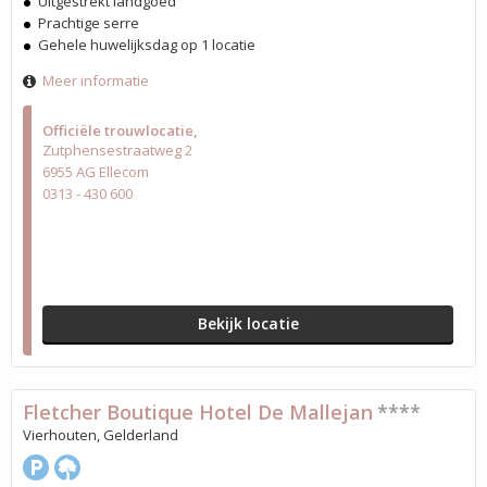
Uitgestrekt landgoed
Prachtige serre
Gehele huwelijksdag op 1 locatie
Meer informatie
Officiële trouwlocatie
Zutphensestraatweg 2
6955 AG Ellecom
0313 - 430 600
Bekijk locatie
Fletcher Boutique Hotel De Mallejan
****
Vierhouten, Gelderland