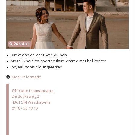
26 foto's
Direct aan de Zeeuwse duinen
Mogelijkheid tot spectaculaire entree met helikopter
Royaal, zonnig loungeterras
Meer informatie
Officiële trouwlocatie
De Bucksweg 2
4361 SM Westkapelle
0118 - 56 18 10