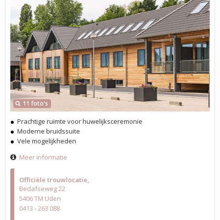
11 foto's
Prachtige ruimte voor huwelijksceremonie
Moderne bruidssuite
Vele mogelijkheden
Meer informatie
Officiële trouwlocatie
Bedafseweg 22
5406 TM Uden
0413 - 263 088