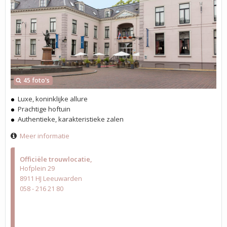
45 foto's
Luxe, koninklijke allure
Prachtige hoftuin
Authentieke, karakteristieke zalen
Meer informatie
Officiële trouwlocatie
Hofplein 29
8911 HJ Leeuwarden
058 - 216 21 80