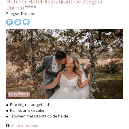
Fletcher Hotel-Restaurant De Zeegser
Duinen
****
Zeegse, Drenthe
17 foto's
Prachtig natuurgebied
Ruime, unieke zalen
Trouwen met uitzicht op de heide
Meer informatie