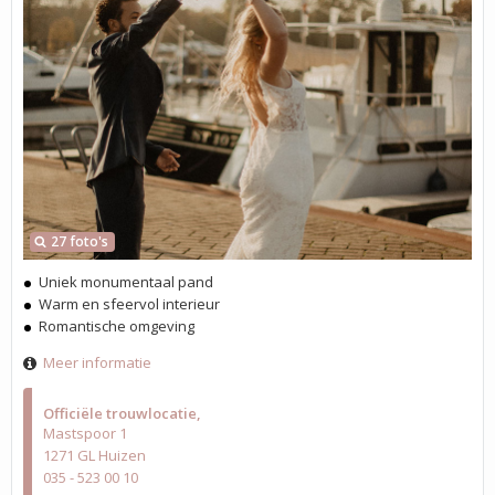
27 foto's
Uniek monumentaal pand
Warm en sfeervol interieur
Romantische omgeving
Meer informatie
Officiële trouwlocatie
Mastspoor 1
1271 GL Huizen
035 - 523 00 10