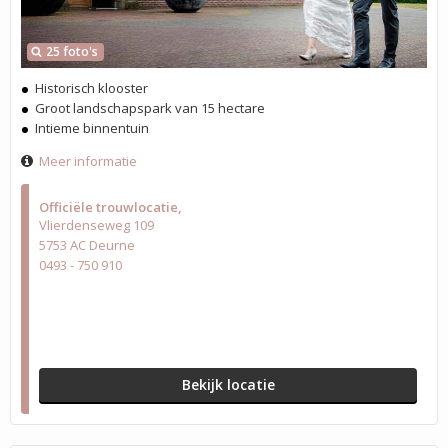
25 foto's
Historisch klooster
Groot landschapspark van 15 hectare
Intieme binnentuin
Meer informatie
Officiële trouwlocatie
Vlierdenseweg 109
5753 AC Deurne
0493 - 750 910
Bekijk locatie