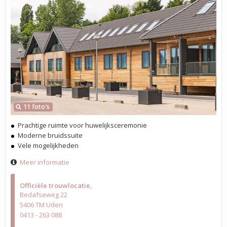
11 foto's
Prachtige ruimte voor huwelijksceremonie
Moderne bruidssuite
Vele mogelijkheden
Meer informatie
Officiële trouwlocatie
Bedafseweg 22
5406 TM Uden
0413 - 263 088