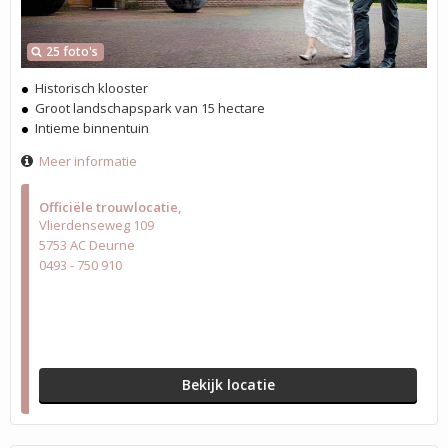
25 foto's
Historisch klooster
Groot landschapspark van 15 hectare
Intieme binnentuin
Meer informatie
Officiële trouwlocatie
Vlierdenseweg 109
5753 AC Deurne
0493 - 750 910
Bekijk locatie