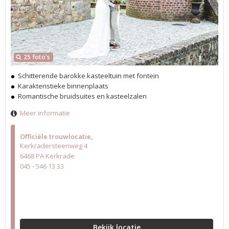
25 foto's
Schitterende barokke kasteeltuin met fontein
Karakteristieke binnenplaats
Romantische bruidsuites en kasteelzalen
Meer informatie
Officiële trouwlocatie
Kerkradersteenweg 4
6468 PA Kerkrade
045 - 546 13 33
Bekijk locatie