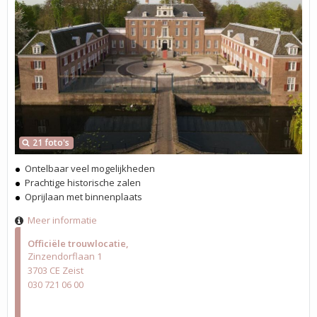
21 foto's
Ontelbaar veel mogelijkheden
Prachtige historische zalen
Oprijlaan met binnenplaats
Meer informatie
Officiële trouwlocatie
Zinzendorflaan 1
3703 CE Zeist
030 721 06 00