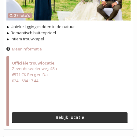
27 foto's
Unieke ligging midden in de natuur
Romantisch buitenprieel
Intiem trouwkapel
Meer informatie
Officiële trouwlocatie
Zevenheuvelenweg 48a
6571 CK Berg en Dal
024 - 684 17 44
Bekijk locatie