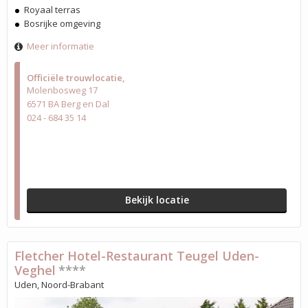
Royaal terras
Bosrijke omgeving
Meer informatie
Officiële trouwlocatie
Molenbosweg 17
6571 BA Berg en Dal
024 - 684 35 14
Bekijk locatie
Fletcher Hotel-Restaurant Teugel Uden-
Veghel
****
Uden, Noord-Brabant