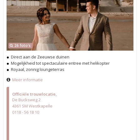
26 foto's
Direct aan de Zeeuwse duinen
Mogelijkheid tot spectaculaire entree met helikopter
Royaal, zonnig loungeterras
Meer informatie
Officiële trouwlocatie
De Bucksweg 2
4361 SM Westkapelle
0118 - 56 18 10