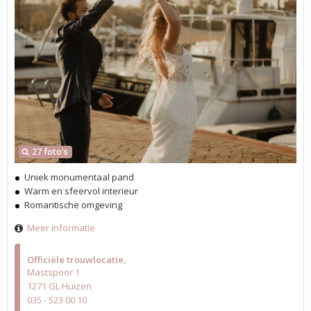
27 foto's
Uniek monumentaal pand
Warm en sfeervol interieur
Romantische omgeving
Meer informatie
Officiële trouwlocatie
Mastspoor 1
1271 GL Huizen
035 - 523 00 10