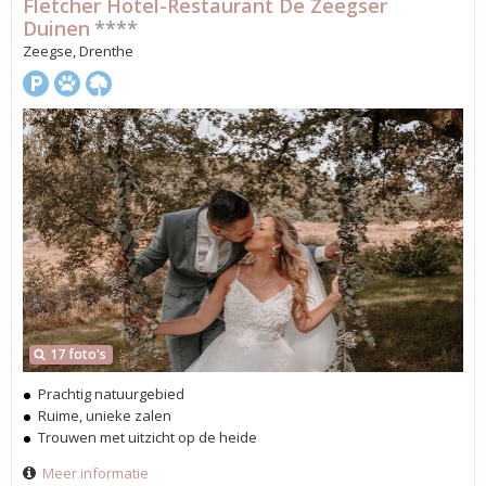
Fletcher Hotel-Restaurant De Zeegser
Duinen
****
Zeegse, Drenthe
17 foto's
Prachtig natuurgebied
Ruime, unieke zalen
Trouwen met uitzicht op de heide
Meer informatie