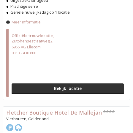
Uitgestrekt landgoed
Prachtige serre
Gehele huwelijksdag op 1 locatie
Meer informatie
Officiële trouwlocatie
Zutphensestraatweg 2
6955 AG Ellecom
0313 - 430 600
Bekijk locatie
Fletcher Boutique Hotel De Mallejan
****
Vierhouten, Gelderland