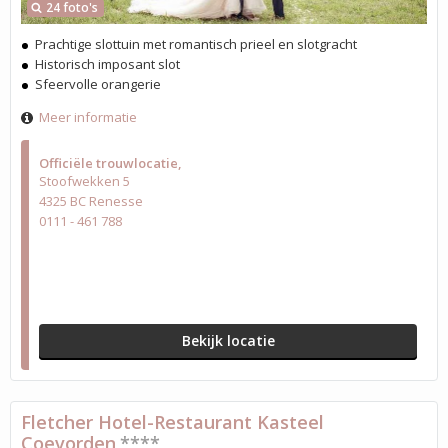
24 foto's
Prachtige slottuin met romantisch prieel en slotgracht
Historisch imposant slot
Sfeervolle orangerie
Meer informatie
Officiële trouwlocatie
Stoofwekken 5
4325 BC Renesse
0111 - 461 788
Bekijk locatie
Fletcher Hotel-Restaurant Kasteel
Coevorden
****