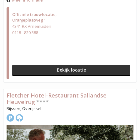
Meer informatie
Officiële trouwlocatie
Oranjeplaatweg 1
4341 RX Arnemuiden
0118 - 820 388
Bekijk locatie
Fletcher Hotel-Restaurant Sallandse
Heuvelrug
****
Rijssen, Overijssel