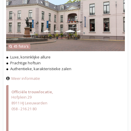
45 foto's
Luxe, koninklijke allure
Prachtige hoftuin
Authentieke, karakteristieke zalen
Meer informatie
Officiële trouwlocatie
Hofplein 29
8911 HJ Leeuwarden
058 - 216 21 80