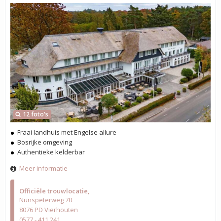
12 foto's
Fraai landhuis met Engelse allure
Bosrijke omgeving
Authentieke kelderbar
Meer informatie
Officiële trouwlocatie
Nunspeterweg 70
8076 PD Vierhouten
0577 - 411 241