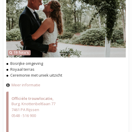
19 foto's
Bosrijke omgeving
Royaal terras
Ceremonie met uniek uitzicht
Meer informatie
Officiële trouwlocatie
Burg. Knottenbeltlaan 77
7461 PA Rijssen
0548 - 516 900