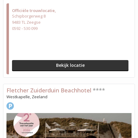
Officiële trouwlocatie
Schipborgerweg 8
9483 TL Zeegse
0592 - 530 099
Bekijk locatie
Fletcher Zuiderduin Beachhotel
****
Westkapelle, Zeeland