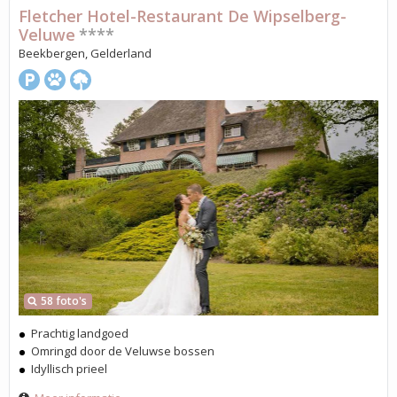
Fletcher Hotel-Restaurant De Wipselberg-
Veluwe
****
Beekbergen, Gelderland
58 foto's
Prachtig landgoed
Omringd door de Veluwse bossen
Idyllisch prieel