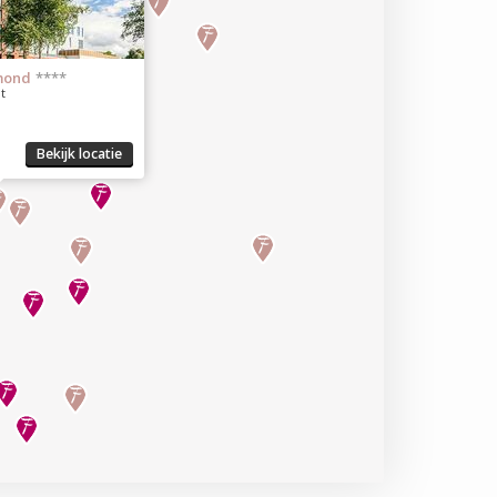
mond
****
t
Bekijk locatie