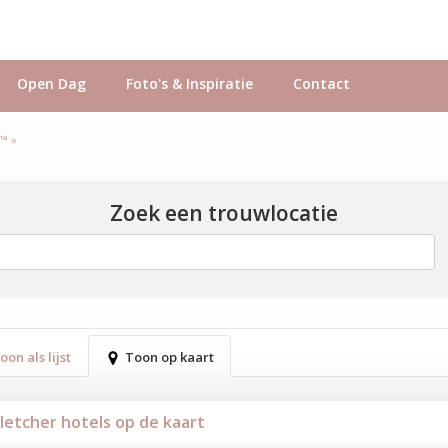
Open Dag
Foto's & Inspiratie
Contact
s™ »
Zoek een trouwlocatie
oon als lijst
Toon op kaart
Fletcher hotels op de kaart