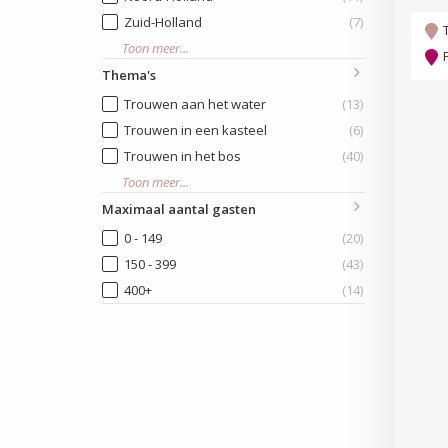
Zuid-Holland
(7)
Toon meer...
Thema's
Trouwen aan het water
(13)
Trouwen in een kasteel
(6)
Trouwen in het bos
(40)
Toon meer...
Maximaal aantal gasten
0 - 149
(20)
150 - 399
(43)
400+
(14)