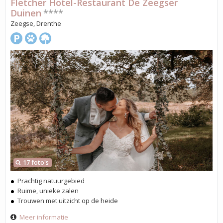
Fletcher Hotel-Restaurant De Zeegser
Duinen
****
Zeegse, Drenthe
17 foto's
Prachtig natuurgebied
Ruime, unieke zalen
Trouwen met uitzicht op de heide
Meer informatie