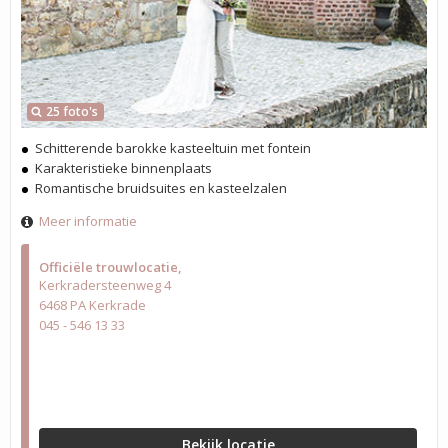
25 foto's
Schitterende barokke kasteeltuin met fontein
Karakteristieke binnenplaats
Romantische bruidsuites en kasteelzalen
Meer informatie
Officiële trouwlocatie
Kerkradersteenweg 4
6468 PA Kerkrade
045 - 546 13 33
Bekijk locatie