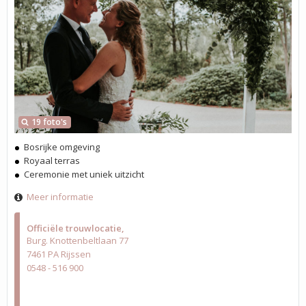
19 foto's
Bosrijke omgeving
Royaal terras
Ceremonie met uniek uitzicht
Meer informatie
Officiële trouwlocatie
Burg. Knottenbeltlaan 77
7461 PA Rijssen
0548 - 516 900