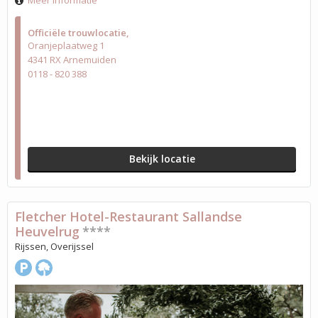
Meer informatie
Officiële trouwlocatie
Oranjeplaatweg 1
4341 RX Arnemuiden
0118 - 820 388
Bekijk locatie
Fletcher Hotel-Restaurant Sallandse
Heuvelrug
****
Rijssen, Overijssel