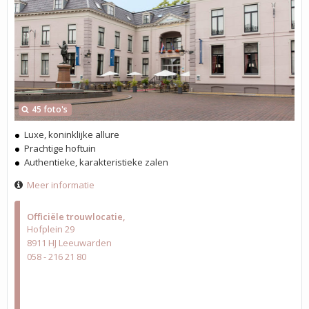
45 foto's
Luxe, koninklijke allure
Prachtige hoftuin
Authentieke, karakteristieke zalen
Meer informatie
Officiële trouwlocatie
Hofplein 29
8911 HJ Leeuwarden
058 - 216 21 80