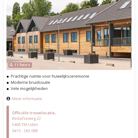
11 foto's
Prachtige ruimte voor huwelijksceremonie
Moderne bruidssuite
Vele mogelijkheden
Meer informatie
Officiële trouwlocatie
Bedafseweg 22
5406 TM Uden
0413 - 263 088