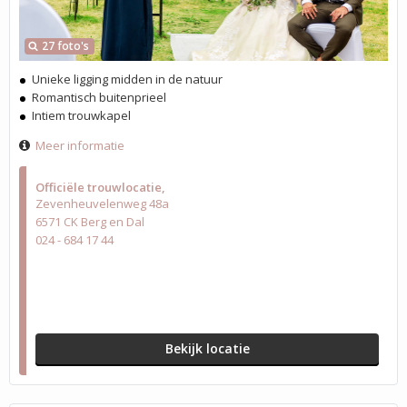
27 foto's
Unieke ligging midden in de natuur
Romantisch buitenprieel
Intiem trouwkapel
Meer informatie
Officiële trouwlocatie
Zevenheuvelenweg 48a
6571 CK Berg en Dal
024 - 684 17 44
Bekijk locatie