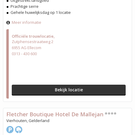
Uitgestrekt landgoed
Prachtige serre
Gehele huwelijksdag op 1 locatie
Meer informatie
Officiële trouwlocatie
Zutphensestraatweg 2
6955 AG Ellecom
0313 - 430 600
Bekijk locatie
Fletcher Boutique Hotel De Mallejan
****
Vierhouten, Gelderland