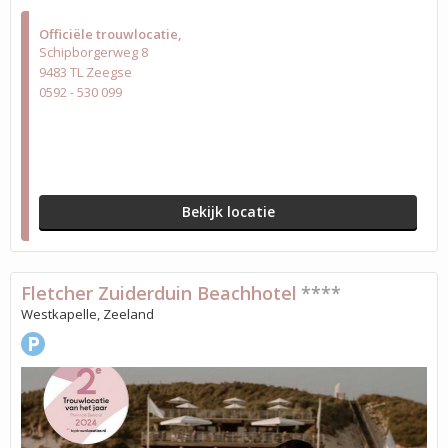
Officiële trouwlocatie
Schipborgerweg 8
9483 TL Zeegse
0592 - 530 099
Bekijk locatie
Fletcher Zuiderduin Beachhotel
****
Westkapelle, Zeeland