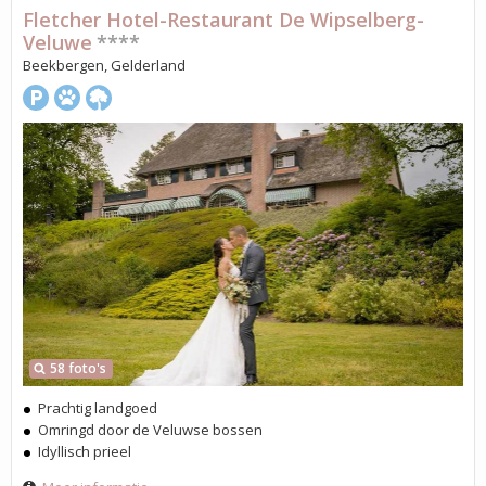
Fletcher Hotel-Restaurant De Wipselberg-
Veluwe
****
Beekbergen, Gelderland
58 foto's
Prachtig landgoed
Omringd door de Veluwse bossen
Idyllisch prieel