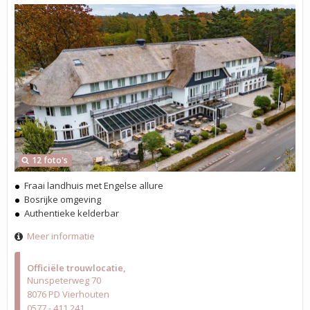
12 foto's
Fraai landhuis met Engelse allure
Bosrijke omgeving
Authentieke kelderbar
Meer informatie
Officiële trouwlocatie
Nunspeterweg 70
8076 PD Vierhouten
0577 - 411 241