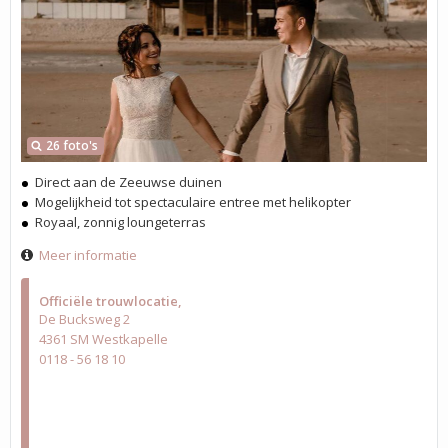
26 foto's
Direct aan de Zeeuwse duinen
Mogelijkheid tot spectaculaire entree met helikopter
Royaal, zonnig loungeterras
Meer informatie
Officiële trouwlocatie
De Bucksweg 2
4361 SM Westkapelle
0118 - 56 18 10