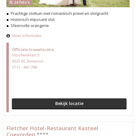
24 foto's
Prachtige slottuin met romantisch prieel en slotgracht
Historisch imposant slot
Sfeervolle orangerie
Meer informatie
Officiële trouwlocatie
Stoofwekken 5
4325 BC Renesse
0111 - 461 788
Bekijk locatie
Fletcher Hotel-Restaurant Kasteel
Coevorden
****