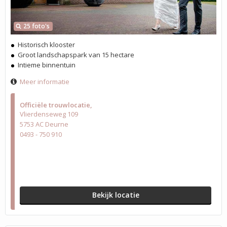
25 foto's
Historisch klooster
Groot landschapspark van 15 hectare
Intieme binnentuin
Meer informatie
Officiële trouwlocatie
Vlierdenseweg 109
5753 AC Deurne
0493 - 750 910
Bekijk locatie