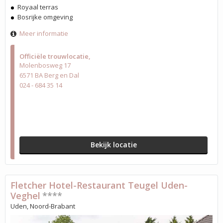
Royaal terras
Bosrijke omgeving
Meer informatie
Officiële trouwlocatie
Molenbosweg 17
6571 BA Berg en Dal
024 - 684 35 14
Bekijk locatie
Fletcher Hotel-Restaurant Teugel Uden-
Veghel
****
Uden, Noord-Brabant