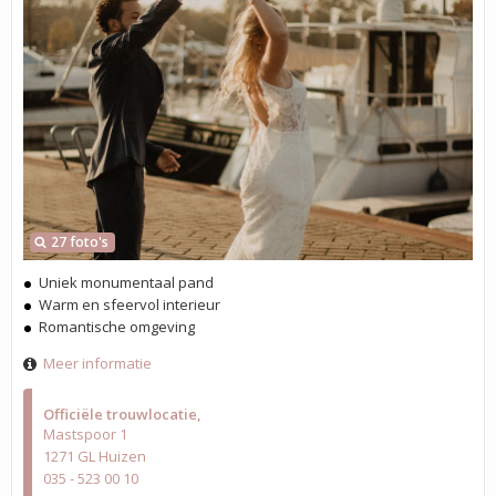
27 foto's
Uniek monumentaal pand
Warm en sfeervol interieur
Romantische omgeving
Meer informatie
Officiële trouwlocatie
Mastspoor 1
1271 GL Huizen
035 - 523 00 10