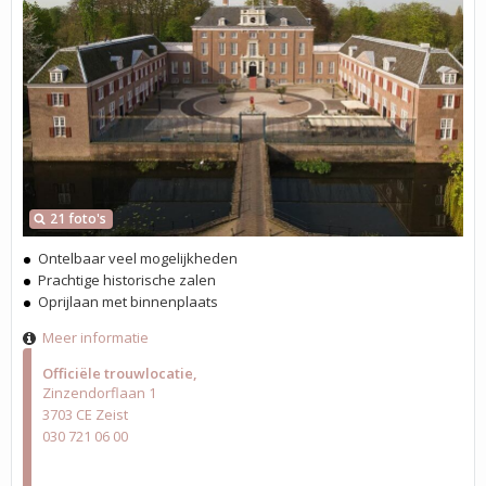
21 foto's
Ontelbaar veel mogelijkheden
Prachtige historische zalen
Oprijlaan met binnenplaats
Meer informatie
Officiële trouwlocatie
Zinzendorflaan 1
3703 CE Zeist
030 721 06 00