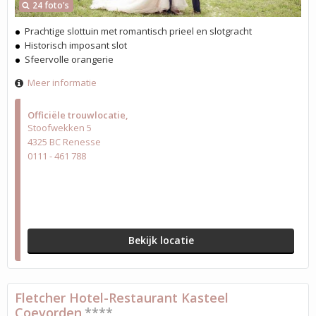
24 foto's
Prachtige slottuin met romantisch prieel en slotgracht
Historisch imposant slot
Sfeervolle orangerie
Meer informatie
Officiële trouwlocatie
Stoofwekken 5
4325 BC Renesse
0111 - 461 788
Bekijk locatie
Fletcher Hotel-Restaurant Kasteel
Coevorden
****