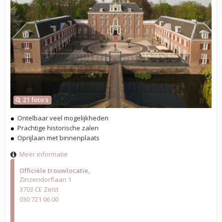
21 foto's
Ontelbaar veel mogelijkheden
Prachtige historische zalen
Oprijlaan met binnenplaats
Meer informatie
Officiële trouwlocatie
Zinzendorflaan 1
3703 CE Zeist
030 721 06 00