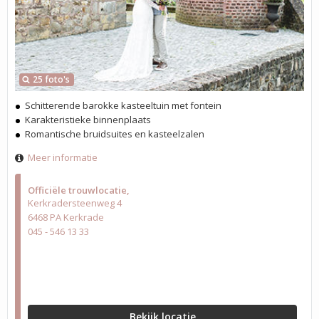
25 foto's
Schitterende barokke kasteeltuin met fontein
Karakteristieke binnenplaats
Romantische bruidsuites en kasteelzalen
Meer informatie
Officiële trouwlocatie
Kerkradersteenweg 4
6468 PA Kerkrade
045 - 546 13 33
Bekijk locatie