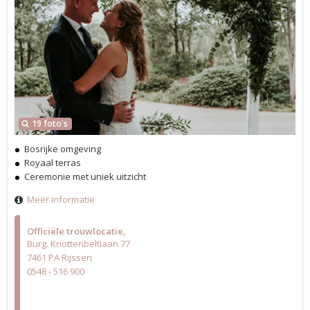
19 foto's
Bosrijke omgeving
Royaal terras
Ceremonie met uniek uitzicht
Meer informatie
Officiële trouwlocatie
Burg. Knottenbeltlaan 77
7461 PA Rijssen
0548 - 516 900