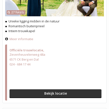
27 foto's
Unieke ligging midden in de natuur
Romantisch buitenprieel
Intiem trouwkapel
Meer informatie
Officiële trouwlocatie
Zevenheuvelenweg 48a
6571 CK Berg en Dal
024 - 684 17 44
Bekijk locatie