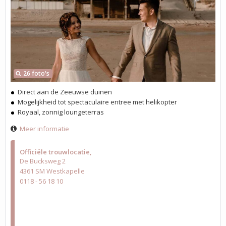
26 foto's
Direct aan de Zeeuwse duinen
Mogelijkheid tot spectaculaire entree met helikopter
Royaal, zonnig loungeterras
Meer informatie
Officiële trouwlocatie
De Bucksweg 2
4361 SM Westkapelle
0118 - 56 18 10