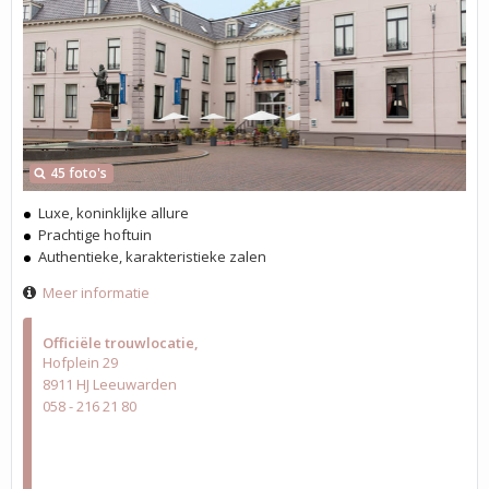
45 foto's
Luxe, koninklijke allure
Prachtige hoftuin
Authentieke, karakteristieke zalen
Meer informatie
Officiële trouwlocatie
Hofplein 29
8911 HJ Leeuwarden
058 - 216 21 80