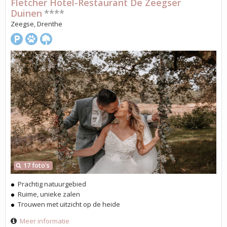
Fletcher Hotel-Restaurant De Zeegser
Duinen
****
Zeegse, Drenthe
17 foto's
Prachtig natuurgebied
Ruime, unieke zalen
Trouwen met uitzicht op de heide
Meer informatie