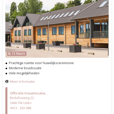
11 foto's
Prachtige ruimte voor huwelijksceremonie
Moderne bruidssuite
Vele mogelijkheden
Meer informatie
Officiële trouwlocatie
Bedafseweg 22
5406 TM Uden
0413 - 263 088