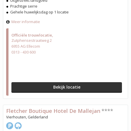
Uitgestrekt landgoed
Prachtige serre
Gehele huwelijksdag op 1 locatie
Meer informatie
Officiële trouwlocatie
Zutphensestraatweg 2
6955 AG Ellecom
0313 - 430 600
Bekijk locatie
Fletcher Boutique Hotel De Mallejan
****
Vierhouten, Gelderland