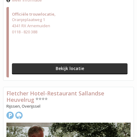
Meer informatie
Officiële trouwlocatie
Oranjeplaatweg 1
4341 RX Arnemuiden
0118 - 820 388
Bekijk locatie
Fletcher Hotel-Restaurant Sallandse
Heuvelrug
****
Rijssen, Overijssel