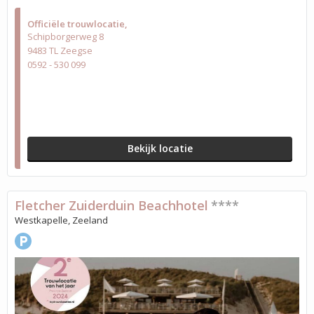
Officiële trouwlocatie
Schipborgerweg 8
9483 TL Zeegse
0592 - 530 099
Bekijk locatie
Fletcher Zuiderduin Beachhotel
****
Westkapelle, Zeeland