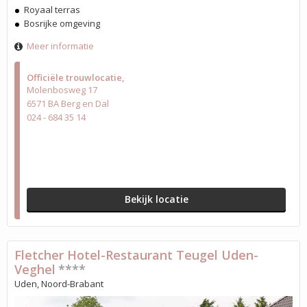
Royaal terras
Bosrijke omgeving
Meer informatie
Officiële trouwlocatie
Molenbosweg 17
6571 BA Berg en Dal
024 - 684 35 14
Bekijk locatie
Fletcher Hotel-Restaurant Teugel Uden-
Veghel
****
Uden, Noord-Brabant