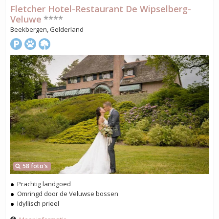
Fletcher Hotel-Restaurant De Wipselberg-
Veluwe
****
Beekbergen, Gelderland
58 foto's
Prachtig landgoed
Omringd door de Veluwse bossen
Idyllisch prieel