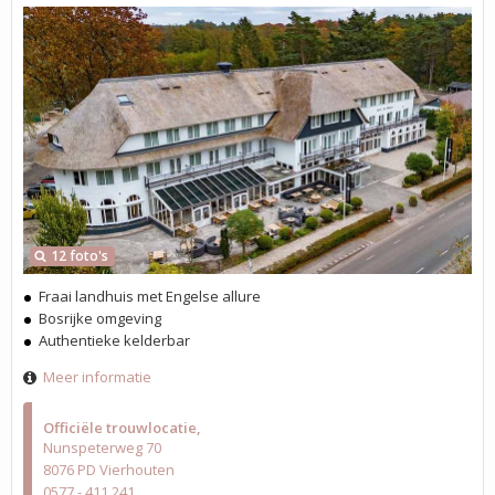
12 foto's
Fraai landhuis met Engelse allure
Bosrijke omgeving
Authentieke kelderbar
Meer informatie
Officiële trouwlocatie
Nunspeterweg 70
8076 PD Vierhouten
0577 - 411 241