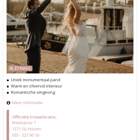
27 foto's
Uniek monumentaal pand
Warm en sfeervol interieur
Romantische omgeving
Meer informatie
Officiële trouwlocatie
Mastspoor 1
1271 GL Huizen
035 - 523 00 10