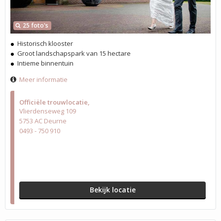
25 foto's
Historisch klooster
Groot landschapspark van 15 hectare
Intieme binnentuin
Meer informatie
Officiële trouwlocatie
Vlierdenseweg 109
5753 AC Deurne
0493 - 750 910
Bekijk locatie