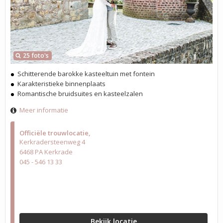
25 foto's
Schitterende barokke kasteeltuin met fontein
Karakteristieke binnenplaats
Romantische bruidsuites en kasteelzalen
Meer informatie
Officiële trouwlocatie
Kerkradersteenweg 4
6468 PA Kerkrade
045 - 546 13 33
Bekijk locatie