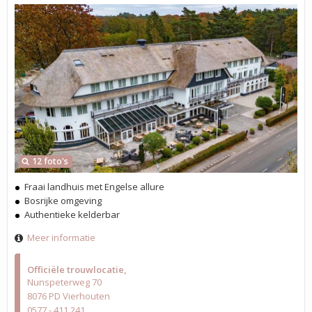
12 foto's
Fraai landhuis met Engelse allure
Bosrijke omgeving
Authentieke kelderbar
Meer informatie
Officiële trouwlocatie
Nunspeterweg 70
8076 PD Vierhouten
0577 - 411 241