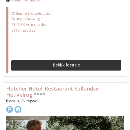
Meer informatie
Officiële trouwlocatie
Oranjeplaatweg 1
4341 RX Arnemuiden
0118 - 820 388
Bekijk locatie
Fletcher Hotel-Restaurant Sallandse
Heuvelrug
****
Rijssen, Overijssel