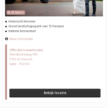
25 foto's
Historisch klooster
Groot landschapspark van 15 hectare
Intieme binnentuin
Meer informatie
Officiële trouwlocatie
Vlierdenseweg 109
5753 AC Deurne
0493 - 750 910
Bekijk locatie