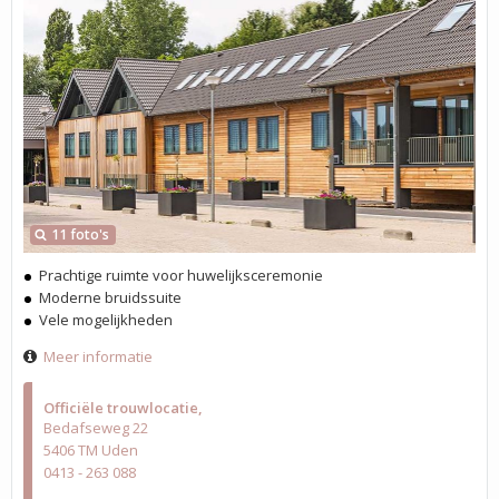
11 foto's
Prachtige ruimte voor huwelijksceremonie
Moderne bruidssuite
Vele mogelijkheden
Meer informatie
Officiële trouwlocatie
Bedafseweg 22
5406 TM Uden
0413 - 263 088