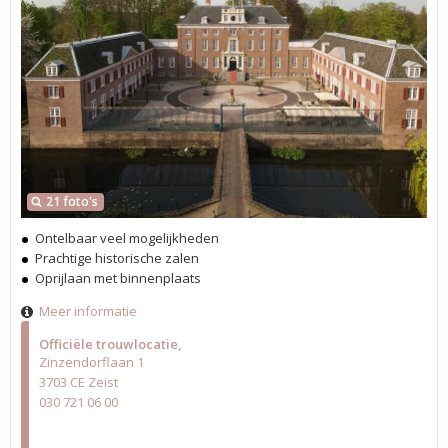
21 foto's
Ontelbaar veel mogelijkheden
Prachtige historische zalen
Oprijlaan met binnenplaats
Meer informatie
Officiële trouwlocatie
Zinzendorflaan 1
3703 CE Zeist
030 721 06 00