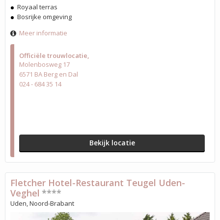
Royaal terras
Bosrijke omgeving
Meer informatie
Officiële trouwlocatie
Molenbosweg 17
6571 BA Berg en Dal
024 - 684 35 14
Bekijk locatie
Fletcher Hotel-Restaurant Teugel Uden-
Veghel
****
Uden, Noord-Brabant