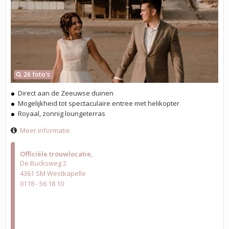
26 foto's
Direct aan de Zeeuwse duinen
Mogelijkheid tot spectaculaire entree met helikopter
Royaal, zonnig loungeterras
Meer informatie
Officiële trouwlocatie
De Bucksweg 2
4361 SM Westkapelle
0118 - 56 18 10