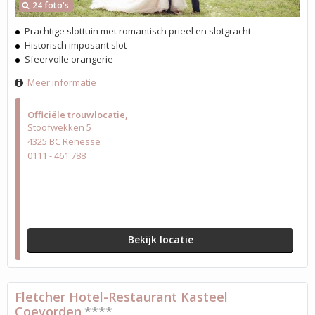
24 foto's
Prachtige slottuin met romantisch prieel en slotgracht
Historisch imposant slot
Sfeervolle orangerie
Meer informatie
Officiële trouwlocatie
Stoofwekken 5
4325 BC Renesse
0111 - 461 788
Bekijk locatie
Fletcher Hotel-Restaurant Kasteel
Coevorden
****