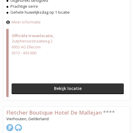
Uitgestrekt landgoed
Prachtige serre
Gehele huwelijksdag op 1 locatie
Meer informatie
Officiële trouwlocatie
Zutphensestraatweg 2
6955 AG Ellecom
0313 - 430 600
Bekijk locatie
Fletcher Boutique Hotel De Mallejan
****
Vierhouten, Gelderland