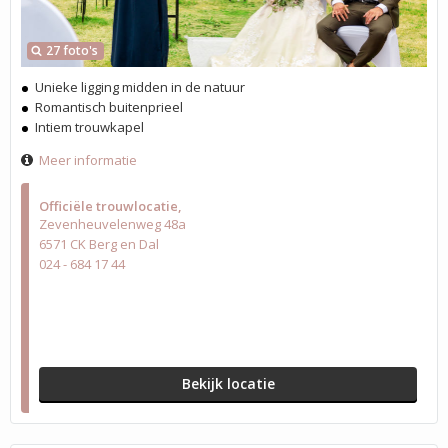
27 foto's
Unieke ligging midden in de natuur
Romantisch buitenprieel
Intiem trouwkapel
Meer informatie
Officiële trouwlocatie
Zevenheuvelenweg 48a
6571 CK Berg en Dal
024 - 684 17 44
Bekijk locatie