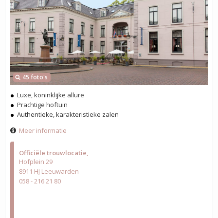
45 foto's
Luxe, koninklijke allure
Prachtige hoftuin
Authentieke, karakteristieke zalen
Meer informatie
Officiële trouwlocatie
Hofplein 29
8911 HJ Leeuwarden
058 - 216 21 80