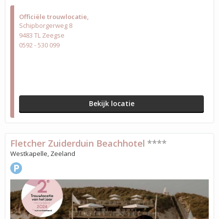
Officiële trouwlocatie
Schipborgerweg 8
9483 TL Zeegse
0592 - 530 099
Bekijk locatie
Fletcher Zuiderduin Beachhotel
****
Westkapelle, Zeeland