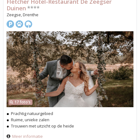
Fletcher Hotel-Restaurant De Zeegser
Duinen
****
Zeegse, Drenthe
17 foto's
Prachtig natuurgebied
Ruime, unieke zalen
Trouwen met uitzicht op de heide
Meer informatie