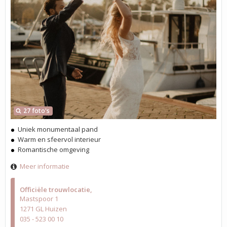
27 foto's
Uniek monumentaal pand
Warm en sfeervol interieur
Romantische omgeving
Meer informatie
Officiële trouwlocatie
Mastspoor 1
1271 GL Huizen
035 - 523 00 10