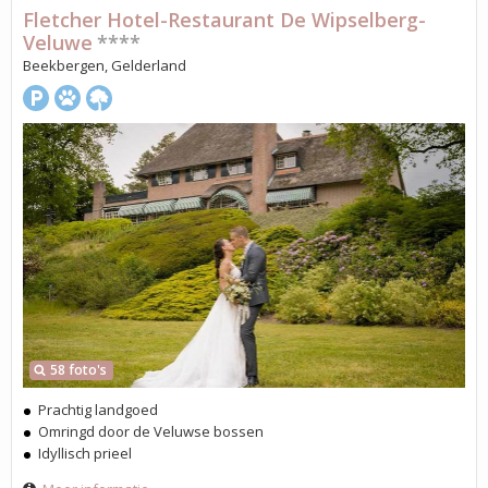
Fletcher Hotel-Restaurant De Wipselberg-
Veluwe
****
Beekbergen, Gelderland
58 foto's
Prachtig landgoed
Omringd door de Veluwse bossen
Idyllisch prieel