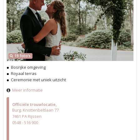
19 foto's
Bosrijke omgeving
Royaal terras
Ceremonie met uniek uitzicht
Meer informatie
Officiële trouwlocatie
Burg. Knottenbeltlaan 77
7461 PA Rijssen
0548 - 516 900