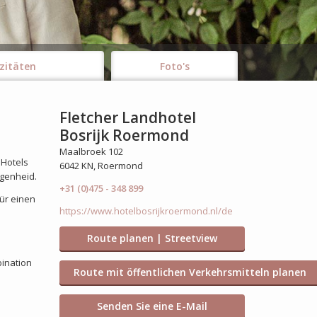
zitäten
Foto's
Fletcher Landhotel
Bosrijk Roermond
Maalbroek 102
 Hotels
6042 KN, Roermond
egenheid.
+31 (0)475 - 348 899
ür einen
https://www.hotelbosrijkroermond.nl/de
Route planen | Streetview
bination
Route mit öffentlichen Verkehrsmitteln planen
Senden Sie eine E-Mail