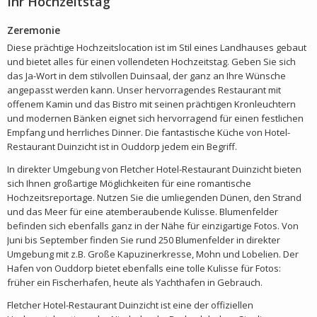
Ihr Hochzeitstag
Zeremonie
Diese prächtige Hochzeitslocation ist im Stil eines Landhauses gebaut
und bietet alles für einen vollendeten Hochzeitstag. Geben Sie sich
das Ja-Wort in dem stilvollen Duinsaal, der ganz an Ihre Wünsche
angepasst werden kann. Unser hervorragendes Restaurant mit
offenem Kamin und das Bistro mit seinen prächtigen Kronleuchtern
und modernen Bänken eignet sich hervorragend für einen festlichen
Empfang und herrliches Dinner. Die fantastische Küche von Hotel-
Restaurant Duinzicht ist in Ouddorp jedem ein Begriff.
In direkter Umgebung von Fletcher Hotel-Restaurant Duinzicht bieten
sich Ihnen großartige Möglichkeiten für eine romantische
Hochzeitsreportage. Nutzen Sie die umliegenden Dünen, den Strand
und das Meer für eine atemberaubende Kulisse. Blumenfelder
befinden sich ebenfalls ganz in der Nähe für einzigartige Fotos. Von
Juni bis September finden Sie rund 250 Blumenfelder in direkter
Umgebung mit z.B. Große Kapuzinerkresse, Mohn und Lobelien. Der
Hafen von Ouddorp bietet ebenfalls eine tolle Kulisse für Fotos:
früher ein Fischerhafen, heute als Yachthafen in Gebrauch.
Fletcher Hotel-Restaurant Duinzicht ist eine der offiziellen