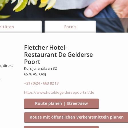
zitäten
Foto's
Fletcher Hotel-
Restaurant De Gelderse
Poort
, direkt
Kon. Julianalaan 32
6576 AS, Ooij
r
+31 (0)24 - 663 82 13
https://www.hoteldegeldersepoort.nl/de
Route planen | Streetview
Route mit öffentlichen Verkehrsmitteln planen