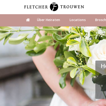
Über Heiraten
Locations
Brosc
H