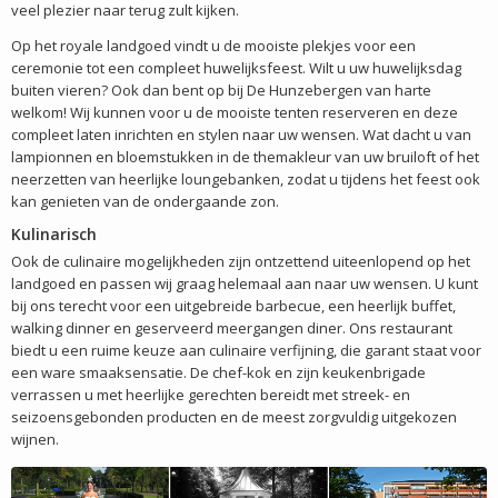
veel plezier naar terug zult kijken.
Op het royale landgoed vindt u de mooiste plekjes voor een
ceremonie tot een compleet huwelijksfeest. Wilt u uw huwelijksdag
buiten vieren? Ook dan bent op bij De Hunzebergen van harte
welkom! Wij kunnen voor u de mooiste tenten reserveren en deze
compleet laten inrichten en stylen naar uw wensen. Wat dacht u van
lampionnen en bloemstukken in de themakleur van uw bruiloft of het
neerzetten van heerlijke loungebanken, zodat u tijdens het feest ook
kan genieten van de ondergaande zon.
Kulinarisch
Ook de culinaire mogelijkheden zijn ontzettend uiteenlopend op het
landgoed en passen wij graag helemaal aan naar uw wensen. U kunt
bij ons terecht voor een uitgebreide barbecue, een heerlijk buffet,
walking dinner en geserveerd meergangen diner. Ons restaurant
biedt u een ruime keuze aan culinaire verfijning, die garant staat voor
een ware smaaksensatie. De chef-kok en zijn keukenbrigade
verrassen u met heerlijke gerechten bereidt met streek- en
seizoensgebonden producten en de meest zorgvuldig uitgekozen
wijnen.