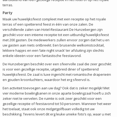
terras.
Party
Maak uw huwelijksfeest compleet met een receptie op het royale
terras of een spetterend feest in één van onze zalen. De
verschillende zalen van Hotel-Restaurant De Hunzebergen zijn
geschikt voor een intieme receptie tot een uitbundig huwelijksfeest
met 200 gasten. De medewerkers zullen ervoor zorgen dat het u en
uw gasten aan niets ontbreekt. Een bruisende welkomstcocktail,
lekkere hapjes en een ‘late night snack’ ter afsluiting zijn slechts
enkele ideeën voor een fantastische feestavond.
De Hunzebergen beschikt over een sfeervolle zaal die zeer geschikt
is voor een gezellige receptie, uitgebreid diner of spetterend
huwelijksfeest. De zaal is luxe ingericht met romantische draperieën
en gouden kroonluchters, waardoor het erg sfeervol is.
Een activiteit toevoegen aan uw dag? Ook dat is zeker mogelijk! Met
vier moderne bowlingbanen in onze aparte bowlingzaal hoeft u zich
zeker niet te vervelen. De ruimte is ook zeer geschikt voor een
gezellige receptie of feestavond tot 50 personen. Wanneer het weer
het toelaat, staat ook onze midgetgolfbaan volledig tot uw
beschikking. Tevens levert dit erg leuke unieke foto’s op, waar u met