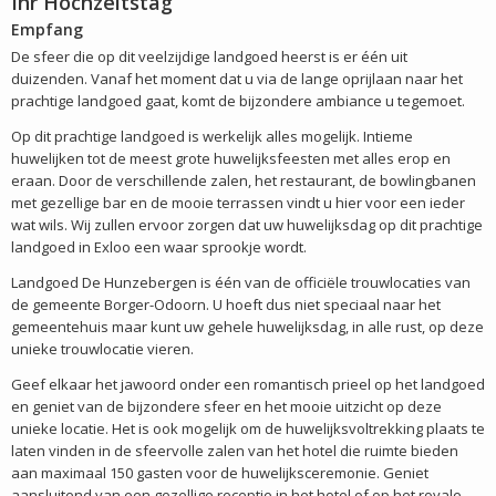
Ihr Hochzeitstag
Empfang
De sfeer die op dit veelzijdige landgoed heerst is er één uit
duizenden. Vanaf het moment dat u via de lange oprijlaan naar het
prachtige landgoed gaat, komt de bijzondere ambiance u tegemoet.
Op dit prachtige landgoed is werkelijk alles mogelijk. Intieme
huwelijken tot de meest grote huwelijksfeesten met alles erop en
eraan. Door de verschillende zalen, het restaurant, de bowlingbanen
met gezellige bar en de mooie terrassen vindt u hier voor een ieder
wat wils. Wij zullen ervoor zorgen dat uw huwelijksdag op dit prachtige
landgoed in Exloo een waar sprookje wordt.
Landgoed De Hunzebergen is één van de officiële trouwlocaties van
de gemeente Borger-Odoorn. U hoeft dus niet speciaal naar het
gemeentehuis maar kunt uw gehele huwelijksdag, in alle rust, op deze
unieke trouwlocatie vieren.
Geef elkaar het jawoord onder een romantisch prieel op het landgoed
en geniet van de bijzondere sfeer en het mooie uitzicht op deze
unieke locatie. Het is ook mogelijk om de huwelijksvoltrekking plaats te
laten vinden in de sfeervolle zalen van het hotel die ruimte bieden
aan maximaal 150 gasten voor de huwelijksceremonie. Geniet
aansluitend van een gezellige receptie in het hotel of op het royale