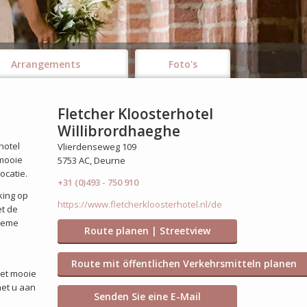
Arrangements
Foto's
Fletcher Kloosterhotel
Willibrordhaeghe
hotel
Vlierdenseweg 109
 mooie
5753 AC, Deurne
ocatie.
+31 (0)493 - 750 910
king op
https://www.fletcherkloosterhotel.nl/de
et de
tieme
Route planen | Streetview
Route mit öffentlichen Verkehrsmitteln planen
Het mooie
het u aan
Senden Sie eine E-Mail