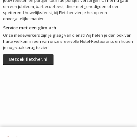
jouw feesten en partijen tot in de puntjes verzorgen. Of het nu gaat
om een jubileum, barbecuefeest, diner met genodigden of een
spetterend huwelijksfeest, bij Fletcher vier je het op een
onvergetelijke manier!
Service met een glimlach
Onze medewerkers zijn je graag van dienst! Wij heten je dan ook van
harte welkom in een van onze sfeervolle Hotel-Restaurants en hopen
je nog vaak terug te zien!
Bezoek fletcher.nl