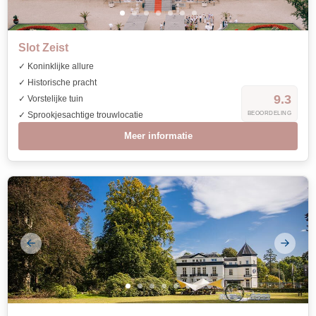
Slot Zeist
✓ Koninklijke allure
✓ Historische pracht
9.3
✓ Vorstelijke tuin
✓ Sprookjesachtige trouwlocatie
BEOORDELING
Meer informatie